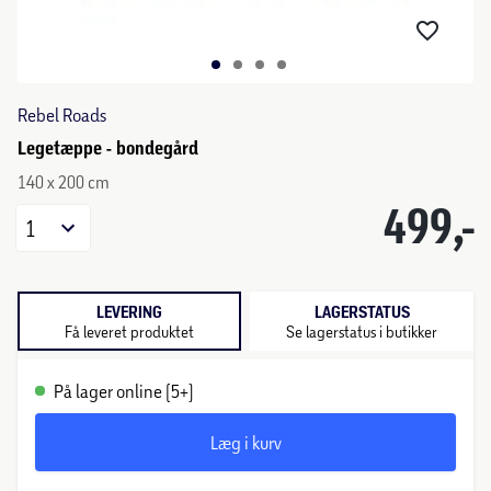
Rebel Roads
Legetæppe - bondegård
140 x 200 cm
499,-
1
LEVERING
LAGERSTATUS
Få leveret produktet
Se lagerstatus i butikker
På lager online (5+)
Læg i kurv