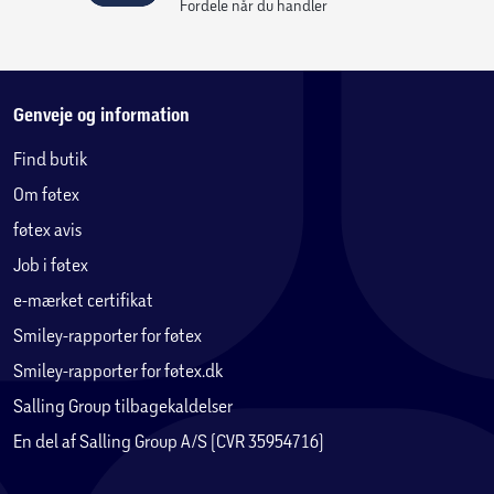
✔ OEKO-TEX-certificeret – sikkert for både brugere og
Fordele når du handler
miljøet
✔ Egnet til gulvvarme
✔ Produceret i Europa
Genveje og information
Find butik
Om føtex
føtex avis
Job i føtex
e-mærket certifikat
Smiley-rapporter for føtex
Smiley-rapporter for føtex.dk
Salling Group tilbagekaldelser
En del af Salling Group A/S (CVR 35954716)