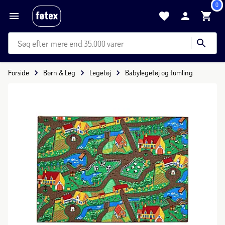
0
mere end 35.000 varer
Forside
Børn & Leg
Legetøj
Babylegetøj og tumling