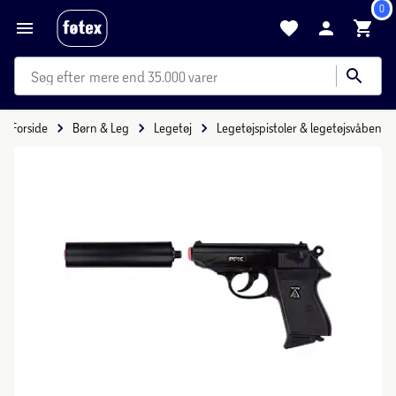
0
mere end 35.000 varer
Forside
Børn & Leg
Legetøj
Legetøjspistoler & legetøjsvåben