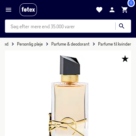
0
mere end 35.000 varer
nhed
Personlig pleje
Parfume & deodorant
Parfume til kvinder