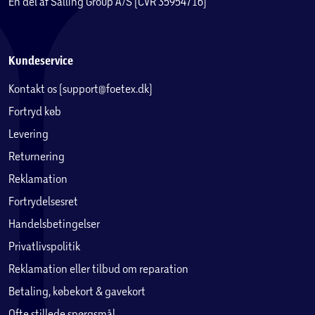
En del af Salling Group A/S (CVR 35954716)
Kundeservice
Kontakt os (support@foetex.dk)
Fortryd køb
Levering
Returnering
Reklamation
Fortrydelsesret
Handelsbetingelser
Privatlivspolitik
Reklamation eller tilbud om reparation
Betaling, købekort & gavekort
Ofte stillede spørgsmål