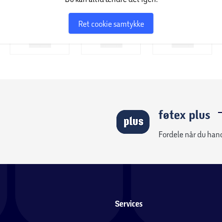
Ret cookie samtykke
teres.
føtex plus
Fordele når du han
Services