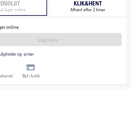
UDSOLGT
KLIK&HENT
på lager online
Afhent efter 2 timer
ger online
Læg i kurv
uligheder og -priser
eturret
Byt i butik