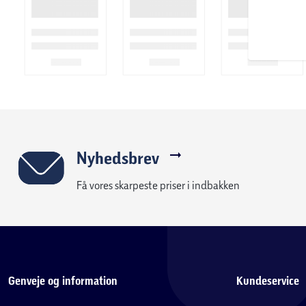
1 x KLISTERMÆRKEARK
1 x SAMLERGUIDE
1 x BRUGSANVISNING
*1 ud af 2 pakker indeholder en 6. baby Ingen batterier kræves
Alder 5+
OBS! Varen er assorteret, og en bestemt variant kan ikke garan
Nyhedsbrev
Få vores skarpeste priser i indbakken
Genveje og information
Kundeservice