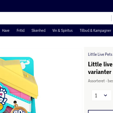
Have
Fritid
Skønhed
Vin & Spiritus
Tilbud & Kampagner
Little Live Pets
Little li
varianter
Assorteret - be
1