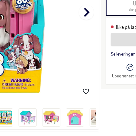
keyboard_arrow_right
Ikke 
Ikke på la
Se leveringsm
Ubegrænset r