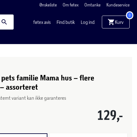
Ønskeliste
Om føtex
Omtanke
Kundeservice
0
Kurv
føtex avis
Find butik
Log ind
ve pets familie Mama hus – flere
 – assorteret
stemt variant kan ikke garanteres
129,-