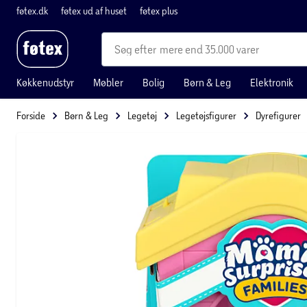
føtex.dk
føtex ud af huset
føtex plus
mere end 35.000 varer
Køkkenudstyr
Møbler
Bolig
Børn & Leg
Elektronik
Forside
Børn & Leg
Legetøj
Legetøjsfigurer
Dyrefigurer