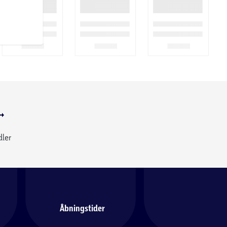
dler
Åbningstider