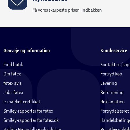
Få vores skarpeste priser i indbakken
Genveje og information
Kundeservice
Find butik
Kontakt os (su
Om føtex
Fortryd køb
føtex avis
Levering
Job i føtex
Returnering
e-mærket certifikat
Reklamation
Smiley-rapporter for føtex
Fortrydelsesret
Smiley-rapporter for føtex.dk
Handelsbetinge
Salling Group tilbagekaldelser
Privatlivspolitik