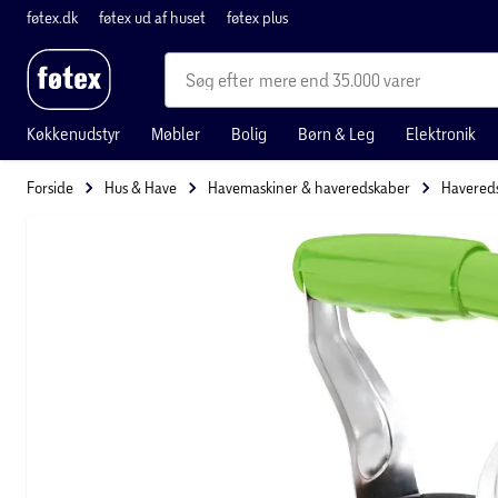
føtex.dk
føtex ud af huset
føtex plus
mere end 35.000 varer
Køkkenudstyr
Møbler
Bolig
Børn & Leg
Elektronik
Forside
Hus & Have
Havemaskiner & haveredskaber
Havered