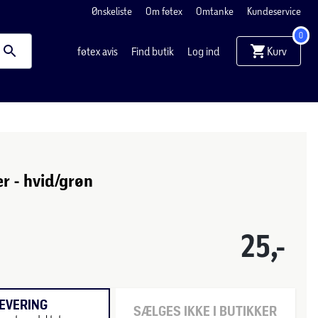
Ønskeliste
Om føtex
Omtanke
Kundeservice
0
Kurv
føtex avis
Find butik
Log ind
r - hvid/grøn
25,-
EVERING
SÆLGES IKKE I BUTIKKER