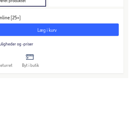
veret produktet
nline (25+)
Læg i kurv
uligheder og -priser
eturret
Byt i butik