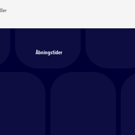
dler
Åbningstider