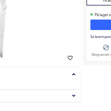
Få le
På lager o
Se leveringsm
Ubegrænset r
keyboard_arrow_down
keyboard_arrow_down