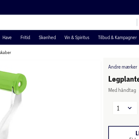
Have
Fritid
Skønhed
Vin & Spiritus
Tilbud & Kampagner
skaber
Andre mærker
Løgplante
Med håndtag
1
L