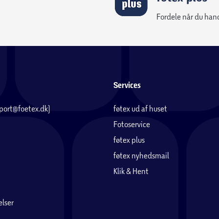
Fordele når du han
Services
pport@foetex.dk)
føtex ud af huset
Fotoservice
føtex plus
føtex nyhedsmail
Klik & Hent
lser