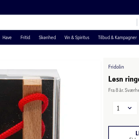
Have
Fritid
Skønhed
Vin & Spiritus
Tilbud & Kampagner
Fridolin
Løsn ringe
Fra 8 år. Sværh
1
L