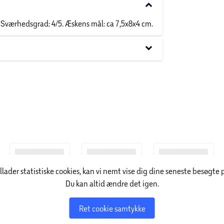
keyboard_arrow_down
 Sværhedsgrad: 4/5. Æskens mål: ca 7,5x8x4 cm.
keyboard_arrow_down
illader statistiske cookies, kan vi nemt vise dig dine seneste besøgte 
Du kan altid ændre det igen.
Ret cookie samtykke