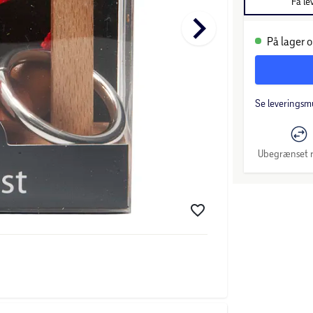
Få le
keyboard_arrow_right
På lager o
Se leveringsm
Ubegrænset r