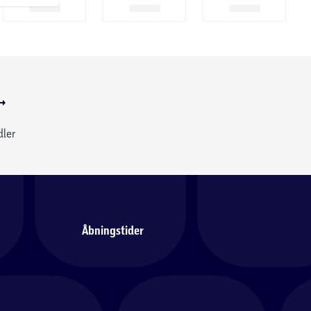
dler
Åbningstider