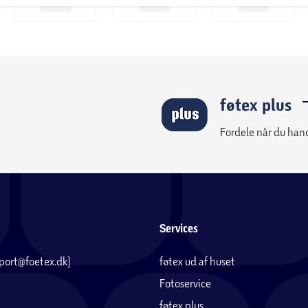
føtex plus
Fordele når du han
Services
pport@foetex.dk)
føtex ud af huset
Fotoservice
føtex plus