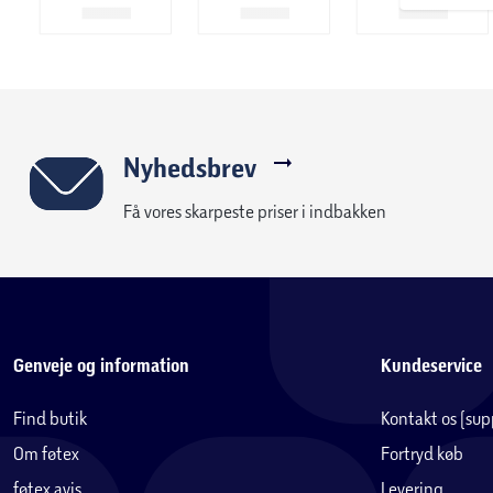
Nyhedsbrev
Få vores skarpeste priser i indbakken
Genveje og information
Kundeservice
Find butik
Kontakt os (su
Om føtex
Fortryd køb
føtex avis
Levering