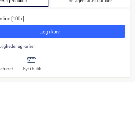
veret produktet
Se lagerstatus i butikker
nline (100+)
Læg i kurv
uligheder og -priser
eturret
Byt i butik