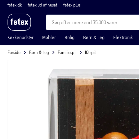
føtex.dk
føtex ud af huset
føtex plus
mere end 35.000 varer
Køkkenudstyr
Møbler
Bolig
Børn & Leg
Elektronik
Forside
Børn & Leg
Familiespil
IQ spil