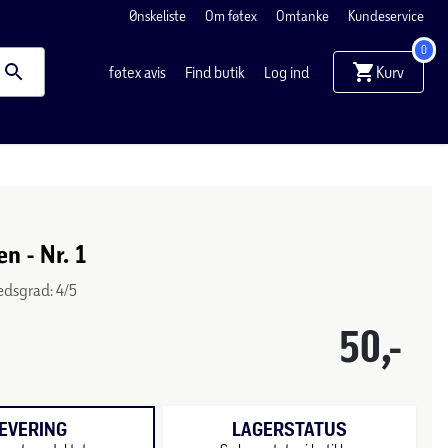
Ønskeliste
Om føtex
Omtanke
Kundeservice
0
Kurv
føtex avis
Find butik
Log ind
n - Nr. 1
edsgrad: 4/5
50,-
EVERING
LAGERSTATUS