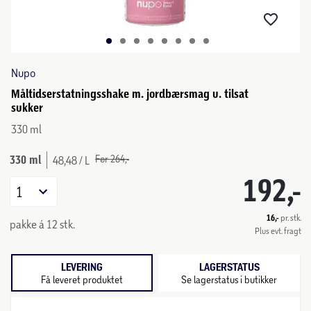
Nupo
Måltidserstatningsshake m. jordbærsmag u. tilsat
sukker
330 ml
330 ml
Før 264,-
48,48 / L
192,-
1
16,-
pr. stk.
pakke á 12 stk.
Plus evt. fragt
LEVERING
LAGERSTATUS
Få leveret produktet
Se lagerstatus i butikker