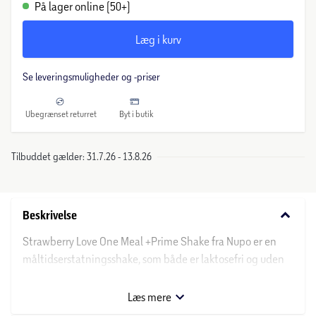
På lager online (50+)
Læg i kurv
Se leveringsmuligheder og -priser
Ubegrænset returret
Byt i butik
Tilbuddet gælder: 31.7.26 - 13.8.26
keyboard_arrow_down
Beskrivelse
Strawberry Love One Meal +Prime Shake fra Nupo er en
måltidserstatningsshake, som både er laktosefri og uden
tilsat sukker. Shaken har en dejlig cremet konsistens og en
skøn smag af jordbær. Den skal blot rystes før brug og er
Læs mere
velegnet som et hurtigt og nemt måltid, man altid kan