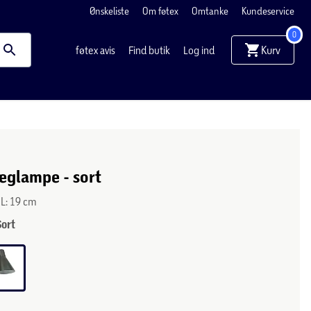
Ønskeliste
Om føtex
Omtanke
Kundeservice
0
Kurv
føtex avis
Find butik
Log ind
æglampe - sort
x L: 19 cm
Sort