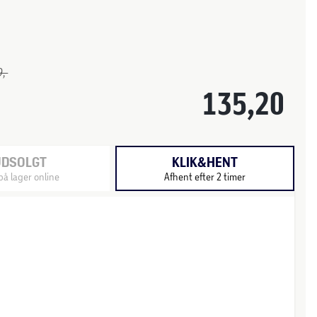
,-
135,20
UDSOLGT
KLIK&HENT
på lager online
Afhent efter 2 timer