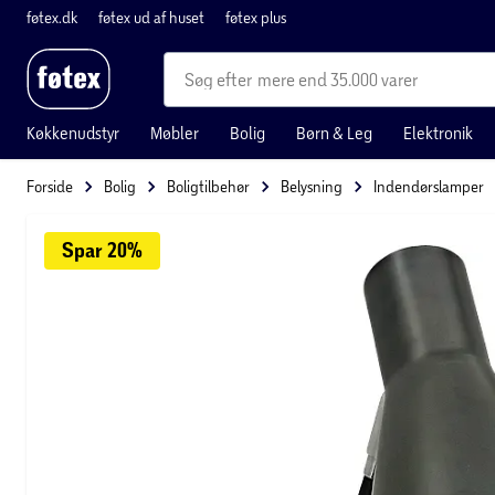
føtex.dk
føtex ud af huset
føtex plus
mere end 35.000 varer
Køkkenudstyr
Møbler
Bolig
Børn & Leg
Elektronik
Forside
Bolig
Boligtilbehør
Belysning
Indendørslamper
Spar 
20%