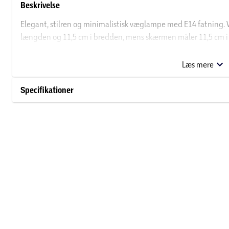
Beskrivelse
Elegant, stilren og minimalistisk væglampe med E14 fatning.
længden og 11,5 cm i bredden, mens skærmen måler 11,5 cm i d
ekskl. lyskilde.
Læs mere
Specifikationer