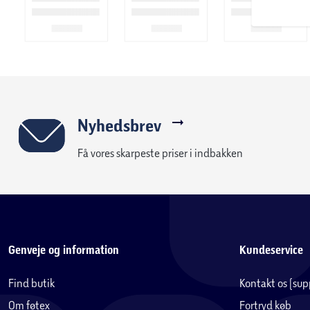
Nyhedsbrev
Få vores skarpeste priser i indbakken
Genveje og information
Kundeservice
Find butik
Kontakt os (su
Om føtex
Fortryd køb