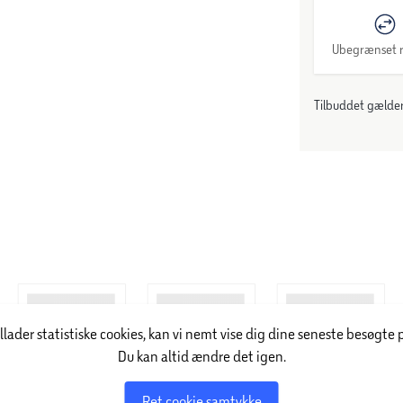
Ubegrænset r
Tilbuddet gælder:
illader statistiske cookies, kan vi nemt vise dig dine seneste besøgte 
Du kan altid ændre det igen.
Ret cookie samtykke