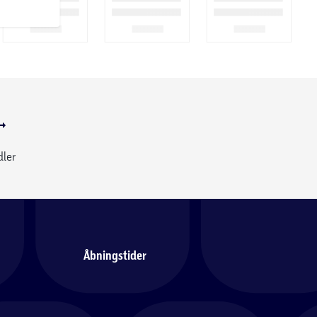
dler
Åbningstider