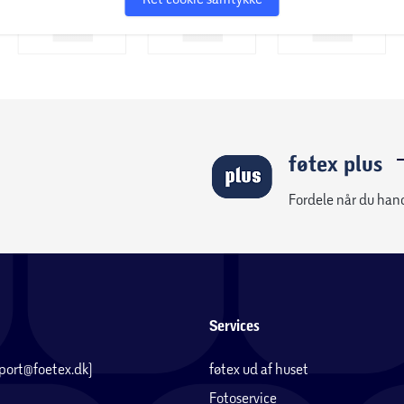
føtex plus
Fordele når du han
Services
pport@foetex.dk)
føtex ud af huset
Fotoservice