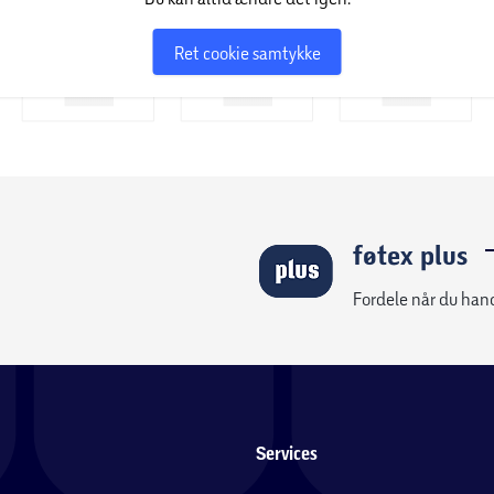
Ret cookie samtykke
føtex plus
Fordele når du han
Services