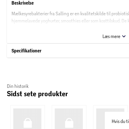
Beskrivelse
Mælkesyrebakterier fra Salling er en kvalitetskilde til probiotiske
hjemmelavede yoghurter, smoothies eller som kosttilskud. De 
opretholde en god balance i maven. Mælkesyrebakterierne kan b
at tilføre en ekstra dimension af smag. Opbevares i en tætslut
Læs mere
bakteriernes aktivitet.
Specifikationer
Om Salling
Salling er navnet på over 6000 af vores egne varer. Varer, der e
grundlægger Herman Salling. Salling-serien er hverdagsvarer af 
alt fra dåsetomater, pålæg og toiletpapir – til dyremad og bolig
Din historik
med en kvalitet, der hverken koster for lidt eller for meget. Sa
Sidst sete produkter
tilhørende supermarkeder.
Hvis du t