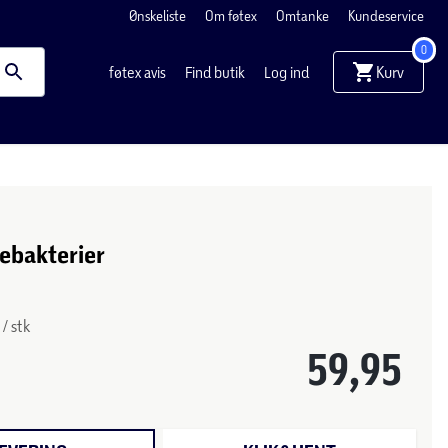
Ønskeliste
Om føtex
Omtanke
Kundeservice
0
Kurv
føtex avis
Find butik
Log ind
ebakterier
 / stk
59,95