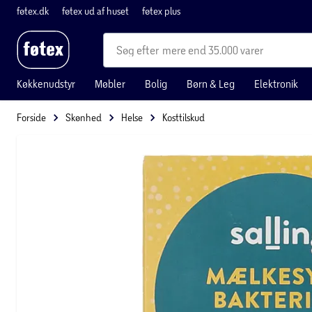
føtex.dk
føtex ud af huset
føtex plus
mere end 35.000 varer
Køkkenudstyr
Møbler
Bolig
Børn & Leg
Elektronik
Forside
Skønhed
Helse
Kosttilskud