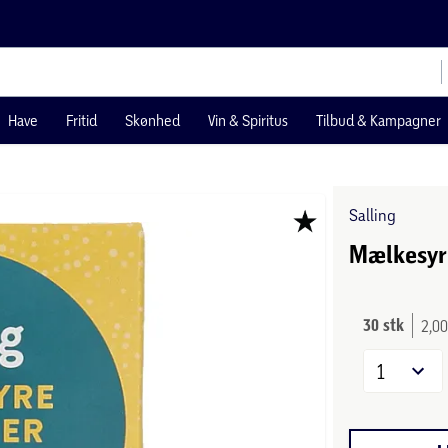
Have
Fritid
Skønhed
Vin & Spiritus
Tilbud & Kampagner
Salling
Mælkesyr
30 stk
2,00
1