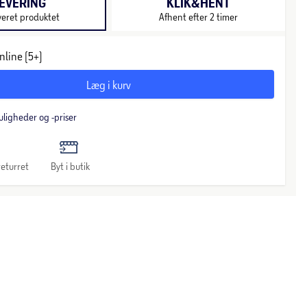
EVERING
KLIK&HENT
veret produktet
Afhent efter 2 timer
nline (5+)
Læg i kurv
uligheder og -priser
eturret
Byt i butik