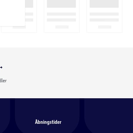
dler
Åbningstider