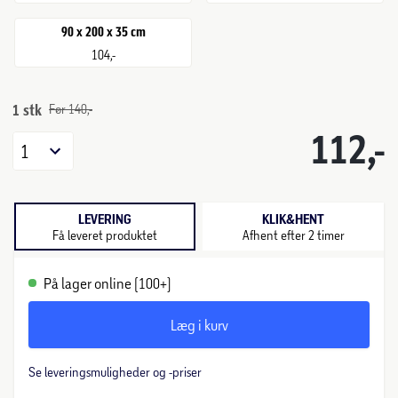
90 x 200 x 35 cm
104,-
1 stk
Før 140,-
112,-
1
LEVERING
KLIK&HENT
Få leveret produktet
Afhent efter 2 timer
På lager online (100+)
Læg i kurv
Se leveringsmuligheder og -priser