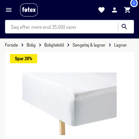
0
mere end 35.000 varer
Forside
Bolig
Boligtekstil
Sengetøj & lagner
Lagner
Spar 
20%