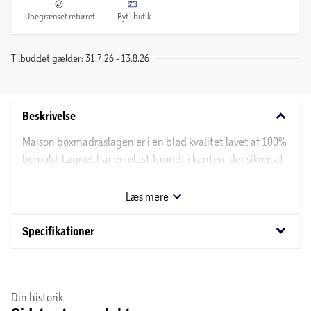
Ubegrænset returret
Byt i butik
Tilbuddet gælder: 31.7.26 - 13.8.26
keyboard_arrow_down
Beskrivelse
Maison boxmadraslagen er i en blød kvalitet lavet af 100%
bomuld. Lagnet har en elastik rundt i kanten, der sikrer, at
lagnet ligger ordentligt på madrassen.
Læs mere
Vaskeanvisning
:
Lagnet kan vaskes ved 60 grader samt tørres i
keyboard_arrow_down
Specifikationer
tørretumbler. Vi anbefaler, at lagnet vaskes før brug.
Din historik