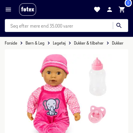
0
mere end 35.000 varer
Forside
Børn & Leg
Legetøj
Dukker & tilbehør
Dukker