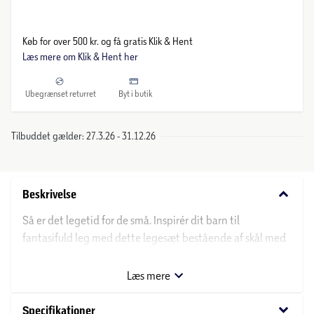
Køb for over 500 kr. og få gratis Klik & Hent
Læs mere om Klik & Hent her
Ubegrænset returret
Byt i butik
Tilbuddet gælder: 27.3.26 - 31.12.26
keyboard_arrow_down
Beskrivelse
Så er det legetid for de små. Inspirér dit barn til
fantasifuld leg med dette legesæt bestående af skål med
låg, ske, 3 kiks, nusseklud med bidering og stabletårn. Fra
24 mdr.
Læs mere
keyboard_arrow_down
Specifikationer