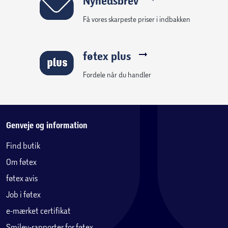
Nyhedsbrev
Få vores skarpeste priser i indbakken
føtex plus
Fordele når du handler
Genveje og information
Find butik
Om føtex
føtex avis
Job i føtex
e-mærket certifikat
Smiley-rapporter for føtex