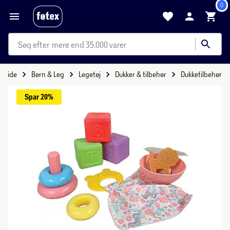
0
mere end 35.000 varer
orside
Børn & Leg
Legetøj
Dukker & tilbehør
Dukketilbehør
Spar 
20%