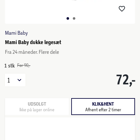
Mami Baby
Mami Baby dukke legesæt
Fra 24 måneder. Flere dele
1 stk
Før 90,-
72,-
1
UDSOLGT
KLIK&HENT
Ikke på lager online
Afhent efter 2 timer