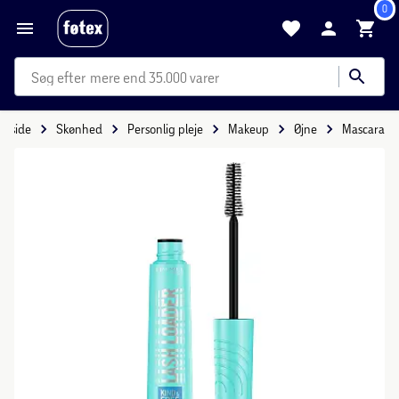
0
mere end 35.000 varer
orside
Skønhed
Personlig pleje
Makeup
Øjne
Mascara