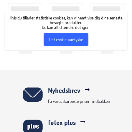
billigt, at alle kunne købe den. Rimmel London var pioner
inden for kosmetik, og brandet er fortsat kendt for sin
Hvis du tillader statistiske cookies, kan vi nemt vise dig dine seneste
innovative produktudvikling.
besøgte produkter.
Du kan altid ændre det igen.
Ret cookie samtykke
Nyhedsbrev
Få vores skarpeste priser i indbakken
føtex plus