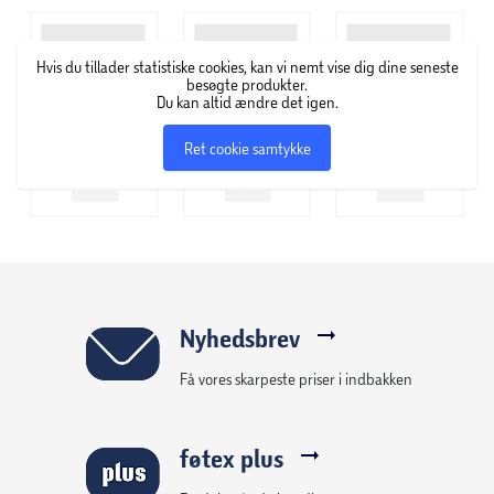
at blande den mørke aske fra branden med vaseline, som
med en fin børste kunne fremhæve øjenvipper.
Hvis du tillader statistiske cookies, kan vi nemt vise dig dine seneste
Eksperimentet blev startskuddet på Maybelline New York,
besøgte produkter.
som blev skiftet af Mabels bror, Tom Lyle Williams i 1917. I
Du kan altid ændre det igen.
dag er Maybelline New York et af de førende makeup-
Ret cookie samtykke
brands i over 120 lande i verden. New Yorker-filosofien er
klar og enkel; Maybelline New York har fingeren på pulsen,
og deres produkter skal sætte nye aftryk – både i
hverdagen og til de store gallafester.
Nyhedsbrev
Få vores skarpeste priser i indbakken
føtex plus