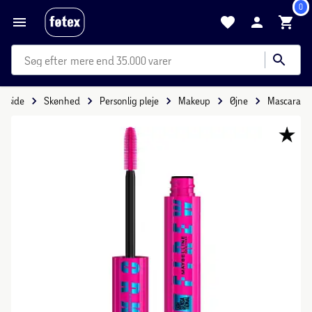
0
mere end 35.000 varer
orside
Skønhed
Personlig pleje
Makeup
Øjne
Mascara