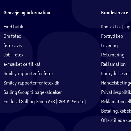
Genveje og information
Kundeservice
Find butik
Kontakt os (su
Om føtex
Fortryd køb
føtex avis
Levering
Job i føtex
Returnering
e-mærket certifikat
Reklamation
Smiley-rapporter for føtex
Fortrydelsesret
Smiley-rapporter for føtex.dk
Handelsbetinge
Salling Group tilbagekaldelser
Privatlivspolitik
En del af Salling Group A/S (CVR 35954716)
Reklamation ell
Betaling, købek
Ofte stillede s