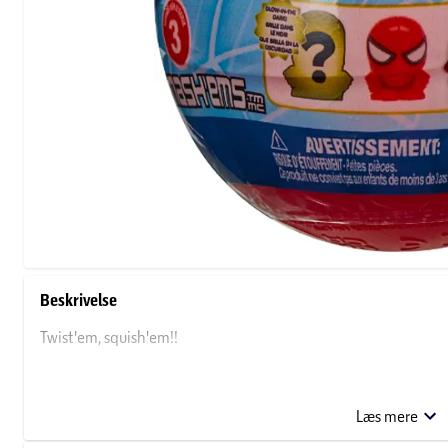
Beskrivelse
Twist'em, squish'em!!
Saml alle dine yndlings Spiderman-figurer med disse seje Mash
sjov. Hvilken karakter finder du indeni?! Hver Mashem leveres 
Læs mere