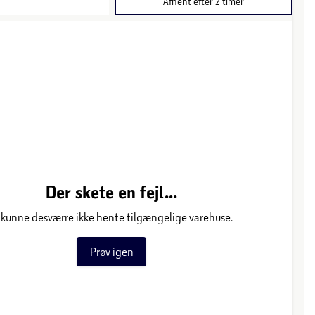
Afhent efter 2 timer
Der skete en fejl...
 kunne desværre ikke hente tilgængelige varehuse.
Prøv igen