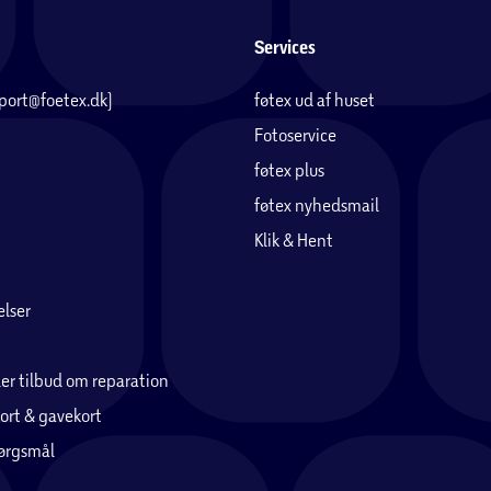
Services
pport@foetex.dk)
føtex ud af huset
Fotoservice
føtex plus
føtex nyhedsmail
Klik & Hent
lser
er tilbud om reparation
ort & gavekort
pørgsmål