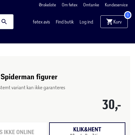
Ønskeliste
Om føtex
Omtanke
Kundeservice
0
Kurv
føtex avis
Find butik
Log ind
Spiderman figurer
stemt variant kan ikke garanteres
30,-
KLIK&HENT
 IKKE ONLINE