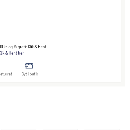
0 kr. og få gratis Klik & Hent
lik & Hent her
eturret
Byt i butik