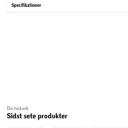
Inkluderet: 1 x Spiderman Mashems kugle.
Specifikationer
Alder: 4+
Din historik
Sidst sete produkter