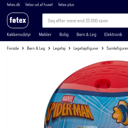
føtex.dk
føtex ud af huset
føtex plus
mere end 35.000 varer
Køkkenudstyr
Møbler
Bolig
Børn & Leg
Elektronik
Forside
Børn & Leg
Legetøj
Legetøjsfigurer
Samlefigure