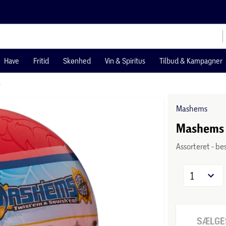
Have
Fritid
Skønhed
Vin & Spiritus
Tilbud & Kampagner
r
Mashems
Mashems 
Assorteret - be
1
SÆLGES