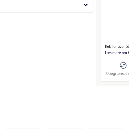
keyboard_arrow_down
Køb for over 50
Læs mere om K
Ubegrænset r