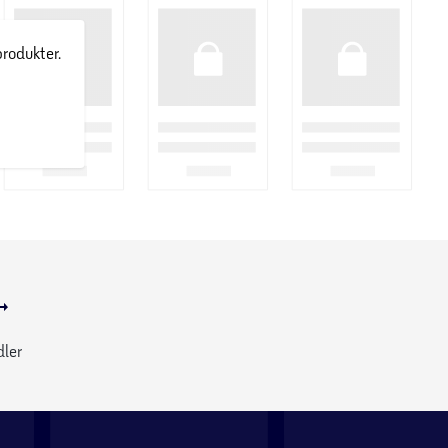
produkter.
dler