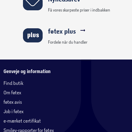
Få vores skarpeste priser i indbakken
føtex plus
Fordele når du handler
Genveje og information
Find butik
Om føtex
føtex avis
Job i føtex
e-mærket certifikat
Smiley-rapporter for føtex