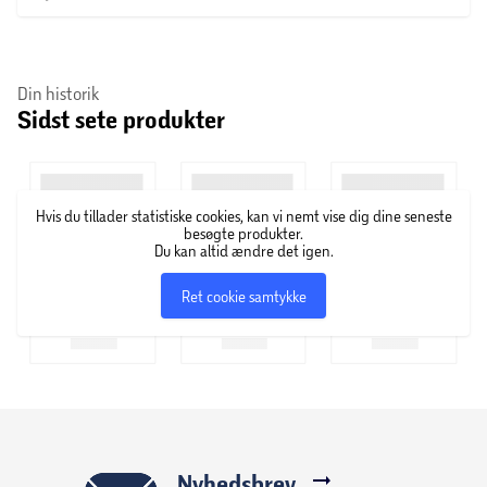
den elegante Fairytale Ending, og sæt ekstra kulør til dit
look.
Om L'Oréal Paris
Din historik
Sidst sete produkter
L'Oréal Paris er et af verdens førende kosmetikmærker og
har i over 100 år udviklet skønhedsprodukter til mænd og
kvinder i alle aldre. Med et mål om at promovere
Hvis du tillader statistiske cookies, kan vi nemt vise dig dine seneste
egenværdi og selvtillid er ordene ”Because you’re worth it”
besøgte produkter.
blevet tæt knyttet til brandet, som flittigt har brugt det
Du kan altid ændre det igen.
legendariske slogan i forskellige versioner siden 1971.
Ret cookie samtykke
L'Oréal Paris tilbyder et komplet produktsortiment af
avancerede skønhedsprodukter med klinisk dokumenteret
effekt inden for hårfarve, hudpleje og makeup.
Nyhedsbrev