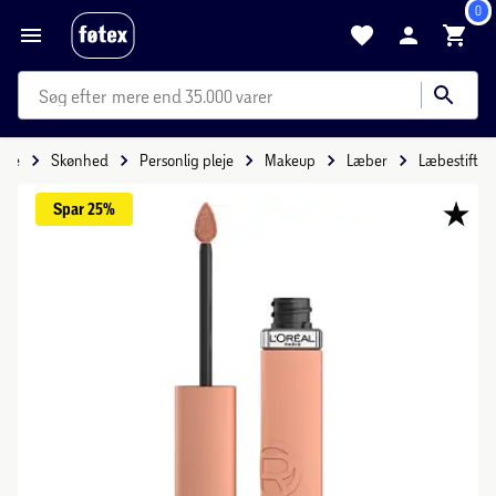
0
mere end 35.000 varer
ide
Skønhed
Personlig pleje
Makeup
Læber
Læbestift
Spar 
25%