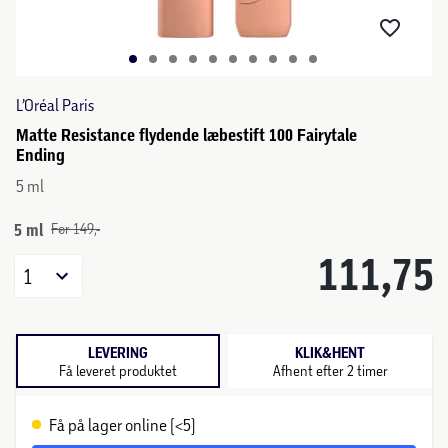
L’Oréal Paris
Matte Resistance flydende læbestift 100 Fairytale
Ending
5 ml
5 ml
Før 149,-
111,75
1
LEVERING
KLIK&HENT
Få leveret produktet
Afhent efter 2 timer
Få på lager online (<5)