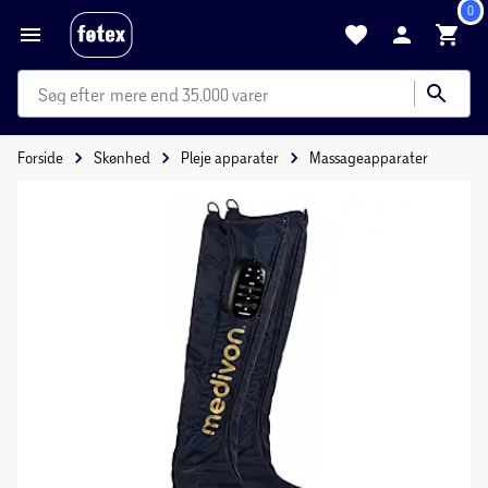
0
mere end 35.000 varer
Forside
Skønhed
Pleje apparater
Massageapparater