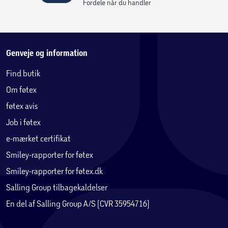
Søvnmassage er et unikt designet program, der hjælper
Fordele når du handler
kroppen med at slappe af og falde i søvn hurtigere, perfekt
til stressede dage.
Genveje og information
Find butik
Om føtex
føtex avis
Job i føtex
e-mærket certifikat
Smiley-rapporter for føtex
Smiley-rapporter for føtex.dk
Salling Group tilbagekaldelser
En del af Salling Group A/S (CVR 35954716)