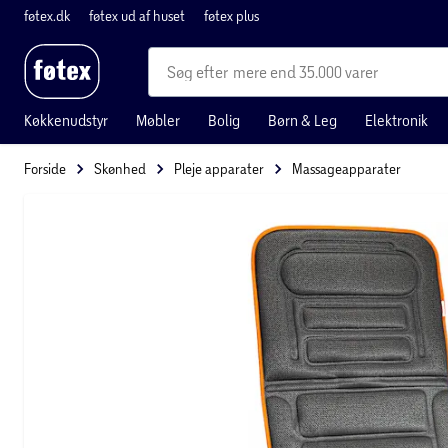
føtex.dk
føtex ud af huset
føtex plus
mere end 35.000 varer
Køkkenudstyr
Møbler
Bolig
Børn & Leg
Elektronik
Forside
Skønhed
Pleje apparater
Massageapparater