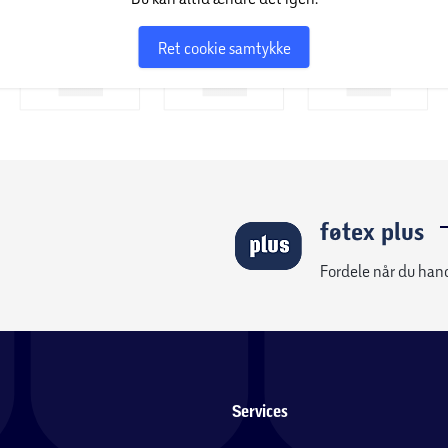
rskellige positioner. Læg dig på sofaen foran
ade på Cozy Vibra giver dig mulighed for at få en
Ret cookie samtykke
at bruge grundet det intuitive design. Takket
om du vil. Vil du have mere massage? Med
du har brug for det.
føtex plus
Fordele når du han
Services