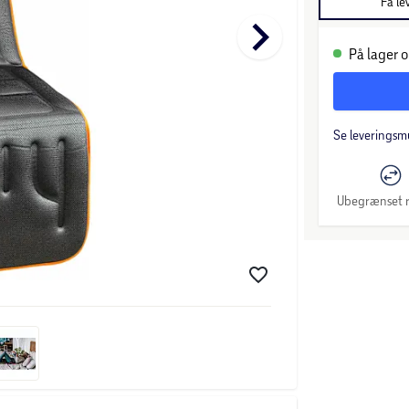
Få le
keyboard_arrow_right
På lager o
Se leveringsm
Ubegrænset r