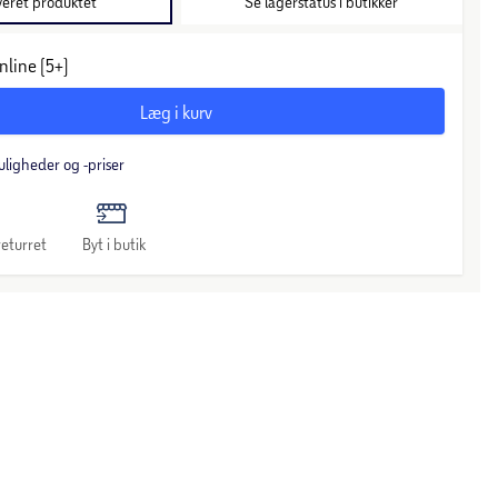
veret produktet
Se lagerstatus i butikker
nline (5+)
Læg i kurv
uligheder og -priser
eturret
Byt i butik