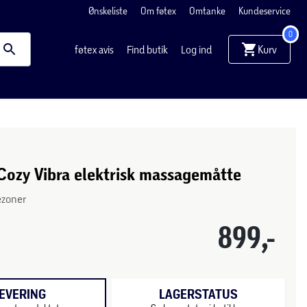
Ønskeliste
Om føtex
Omtanke
Kundeservice
0
Kurv
føtex avis
Find butik
Log ind
Cozy Vibra elektrisk massagemåtte
ezoner
899,-
EVERING
LAGERSTATUS