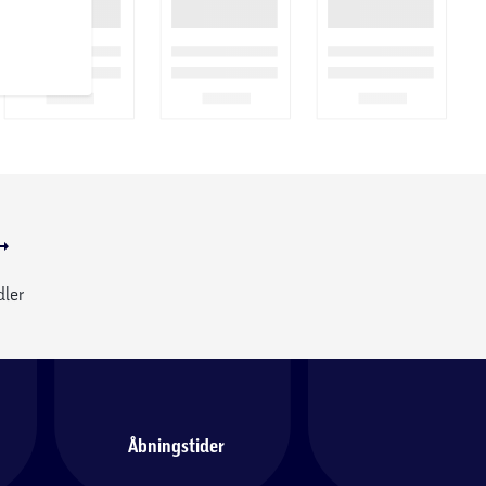
dler
Åbningstider