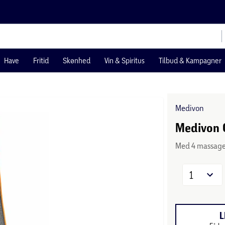
Have
Fritid
Skønhed
Vin & Spiritus
Tilbud & Kampagner
Medivon
Medivon 
Med 4 massag
1
L