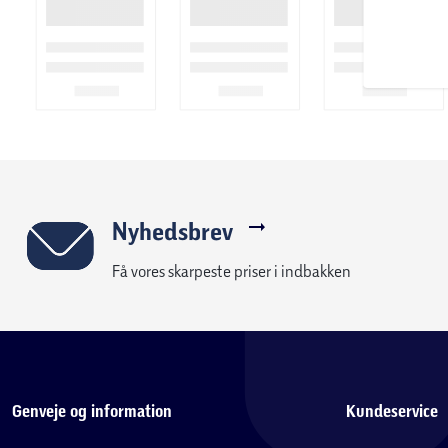
Måttens struktur er meget fleksibel, hvilket muliggør brug i fo
tv'et eller sæt dig i din yndlingsstol. Den fulde massageoverfl
fuld massage uden at ændre din position.
Fjernbetjening
Enheden leveres med en indbygget fjernbetjening som er nem 
være dette kan du justere massagetilstanden med én finger, s
timerfunktionen kan du forlænge din afslapningstid, så længe 
Nyhedsbrev
Specifikationer:
- Vibrationsmassage.
Få vores skarpeste priser i indbakken
- 5 driftstilstande og massagezoner.
- Indbygget 15 minutters timer
- 12 massagehoveder
- Mål: 175 cm x 57 cm
Inkluderet i leveringen: Strømforsyning, manual.
Genveje og information
Kundeservice