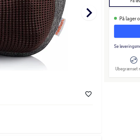
Få le
keyboard_arrow_right
På lager o
Se leveringsm
Ubegrænset r