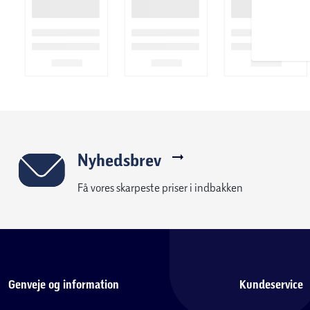
Et sæt roterende massagehoveder med en varmefunktion udviklet
muskelsmerter, afspænder og afspænder. Enheden anbefales isæ
kontorarbejde, hvilket belaster ryg og rygsøjle meget. Med e
rotationsretning.
Omfattende funktionalitet og unik form giver dig mulighed fo
beroligende massage, der frigør spændinger efter en lang dag
massageapparatet forbedrer motorikken og har en positiv effe
sygdomme.
Nyhedsbrev
Få vores skarpeste priser i indbakken
Medivon Massager Travel leveres med en biladapter, en AC-ad
Genveje og information
Kundeservice