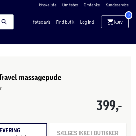
Ønskeliste
Om føtex
Omtanke
Kundeservice
0
Kurv
føtex avis
Find butik
Log ind
Travel massagepude
r
399,-
EVERING
SÆLGES IKKE I BUTIKKER