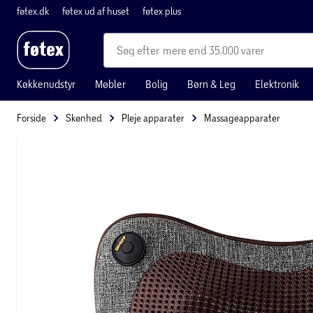
føtex.dk
føtex ud af huset
føtex plus
mere end 35.000 varer
Køkkenudstyr
Møbler
Bolig
Børn & Leg
Elektronik
Forside
Skønhed
Pleje apparater
Massageapparater