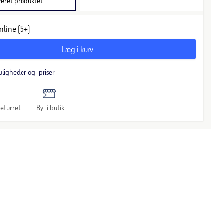
veret produktet
nline (5+)
Læg i kurv
uligheder og -priser
eturret
Byt i butik