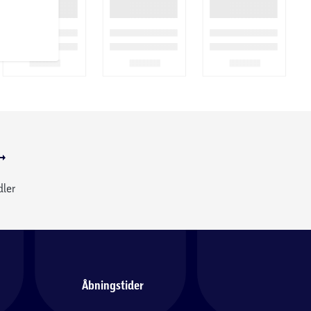
dler
Åbningstider