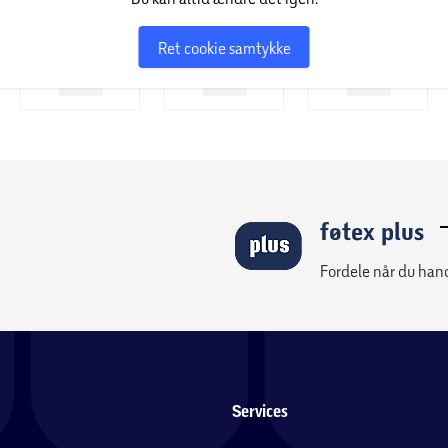
 af vores specialister eliminerer effektivt
Ret cookie samtykke
r til folk, der bruger meget tid på
n enkelt knap kan vi ændre hovedernes
r at massere enhver del af kroppen. Nyd en
 på arbejde. Systematisk brug af
kt på muskelregenerering efter skader og
føtex plus
Fordele når du han
apter og en brugervejledning.
Services