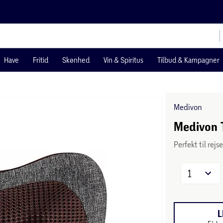
Have
Fritid
Skønhed
Vin & Spiritus
Tilbud & Kampagner
Medivon
Medivon 
Perfekt til rejse
1
L