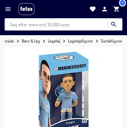
0
mere end 35.000 varer
Forside
Børn & Leg
Legetøj
Legetøjsfigurer
Samlefigurer