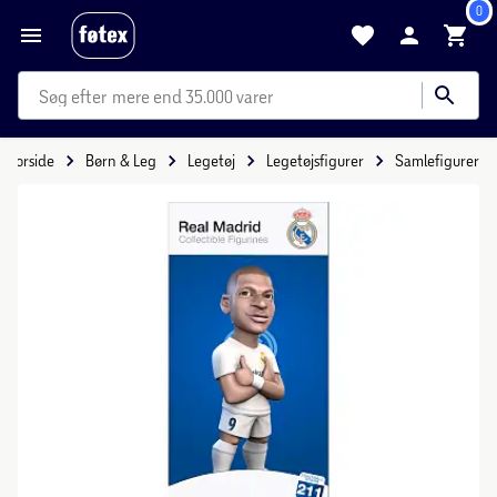
0
mere end 35.000 varer
Forside
Børn & Leg
Legetøj
Legetøjsfigurer
Samlefigurer