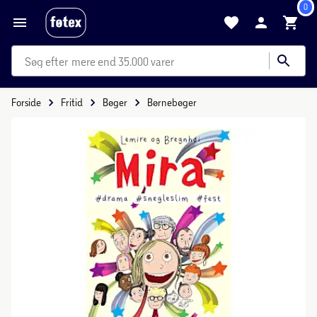
0
mere end 35.000 varer
Forside
Fritid
Bøger
Børnebøger