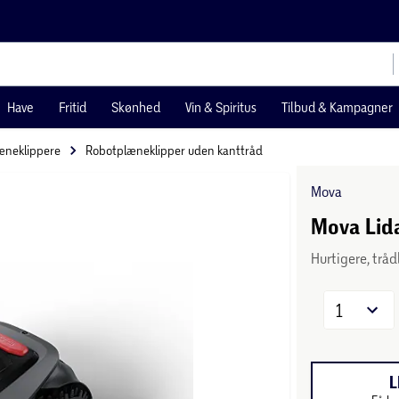
Have
Fritid
Skønhed
Vin & Spiritus
Tilbud & Kampagner
æneklippere
Robotplæneklipper uden kanttråd
Mova
Mova Lida
Hurtigere, trå
1
L