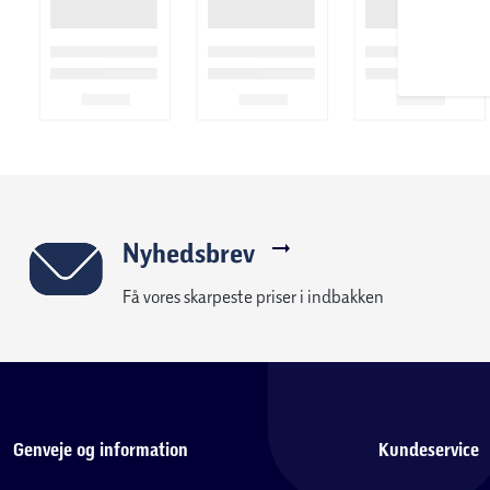
vanskelige vejrforhold uden problemer.
U‑formet klipning for optimale resultater
A1 Pro Series arbejder med et innovativt U‑formet klippemøns
med imponerende ensartethed og høj klippekvalitet. Store om
fuldstændigt på blot 24 timer.
Nyhedsbrev
Få vores skarpeste priser i indbakken
Genveje og information
Kundeservice