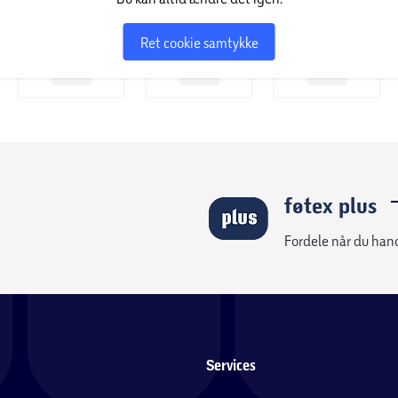
Ret cookie samtykke
ter, der sikrer fuld dækning af græsplænen
råder på op til 1.000 m² kan vedligeholdes
føtex plus
Fordele når du han
Services