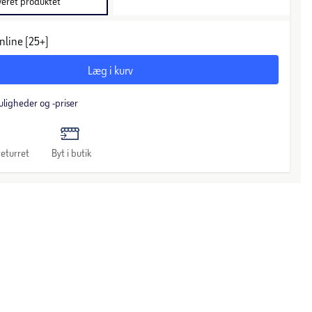
veret produktet
nline (25+)
Læg i kurv
uligheder og -priser
eturret
Byt i butik