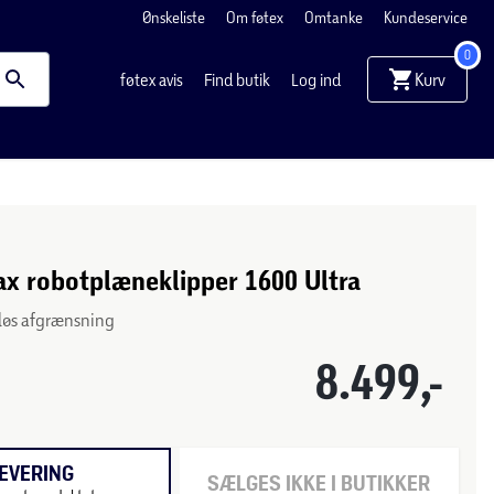
Ønskeliste
Om føtex
Omtanke
Kundeservice
0
Kurv
føtex avis
Find butik
Log ind
x robotplæneklipper 1600 Ultra
dløs afgrænsning
8.499,-
EVERING
SÆLGES IKKE I BUTIKKER