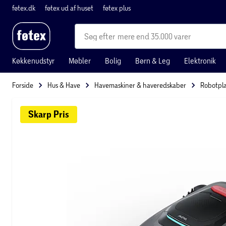
føtex.dk
føtex ud af huset
føtex plus
mere end 35.000 varer
Køkkenudstyr
Møbler
Bolig
Børn & Leg
Elektronik
Forside
Hus & Have
Havemaskiner & haveredskaber
Robotpl
Skarp 
Pris