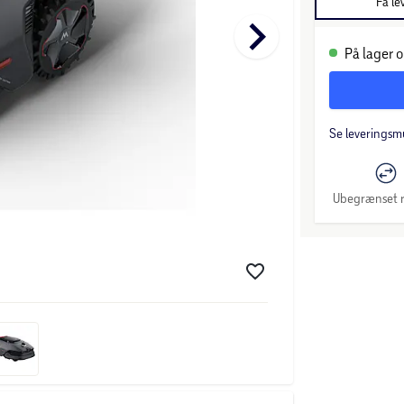
Få le
keyboard_arrow_right
På lager o
Se leveringsm
Ubegrænset r