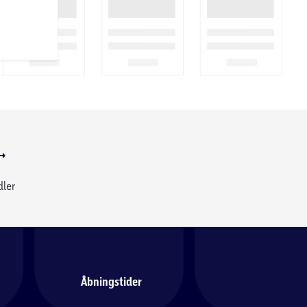
dler
Åbningstider