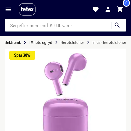
0
mere end 35.000 varer
Elektronik
TV, foto og lyd
Høretelefoner
In ear høretelefoner
Spar 
30%