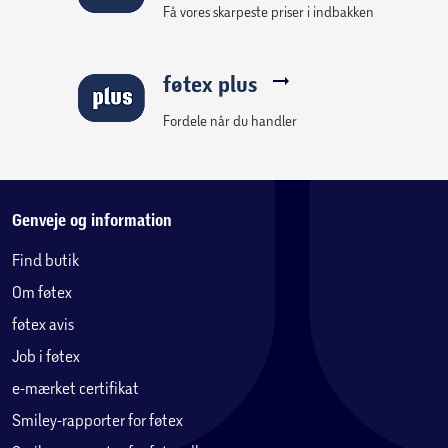
Få vores skarpeste priser i indbakken
føtex plus
Fordele når du handler
Genveje og information
Find butik
Om føtex
føtex avis
Job i føtex
e-mærket certifikat
Smiley-rapporter for føtex