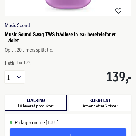
Music Sound
Music Sound Swag TWS trådløse in-ear høretelefoner
- violet
Op til 20 timers spilletid
1 stk
Før 199,-
139,-
1
LEVERING
KLIK&HENT
Få leveret produktet
Afhent efter 2 timer
På lager online (100+)