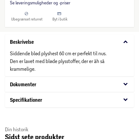
Se leveringsmuligheder og -priser
Ubegrænset returret
Byt i butik
keyboard_arrow_down
Beskrivelse
Siddende blød plyshest 60 cm er perfekt til nus.
Den er lavet med bløde plysstoffer, der er åh så
krammelige.
keyboard_arrow_down
Dokumenter
keyboard_arrow_down
Specifikationer
Din historik
Sidst sete produkter