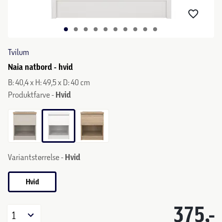
Tvilum
Naia natbord - hvid
B: 40,4 x H: 49,5 x D: 40 cm
Produktfarve -
Hvid
Variantstørrelse -
Hvid
Hvid
375,-
1