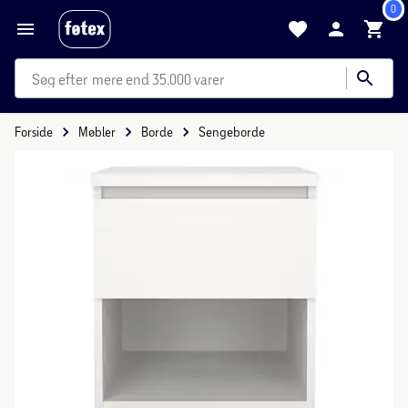
0
mere end 35.000 varer
Forside
Møbler
Borde
Sengeborde