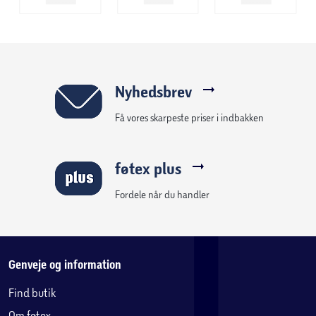
at skabe smukke, funktionelle rum.
Specifikationer:
Farve:
Hvid
Nyhedsbrev
Mål:
B: 40,4 x H: 49,5 x D: 40 cm
Få vores skarpeste priser i indbakken
Antal skuffer:
1
føtex plus
Antal hylder:
1
Fordele når du handler
Maksimal belastning skuffe:
4 kg
Maksimal belastning topplade og hylde:
15 kg
Genveje og information
Find butik
Et kompakt og funktionelt natbord med praktisk
Om føtex