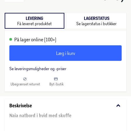
LEVERING
LAGERSTATUS
Få leveret produktet
Se lagerstatus i butikker
På lager online (100+)
Læg i kurv
Se leveringsmuligheder og -priser
Ubegrænset returret
Byt i butik
keyboard_arrow_down
Beskrivelse
Naia natbord i hvid med skuffe
Naia natbord i hvid kombinerer tidløst design og praktisk