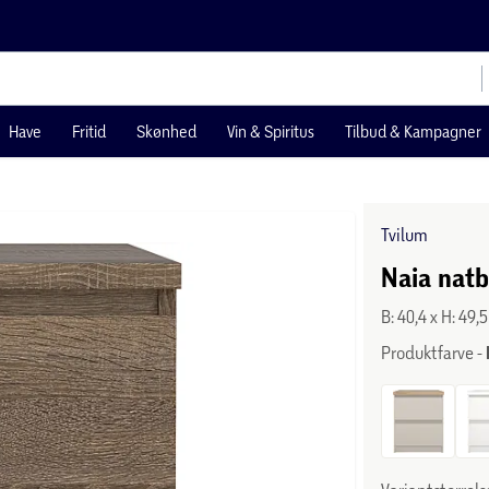
Have
Fritid
Skønhed
Vin & Spiritus
Tilbud & Kampagner
Tvilum
Naia natb
B: 40,4 x H: 49,
Produktfarve -