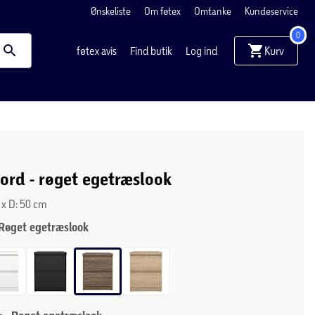
Ønskeliste
Om føtex
Omtanke
Kundeservice
0
Kurv
føtex avis
Find butik
Log ind
ord - røget egetræslook
5 x D: 50 cm
Røget egetræslook