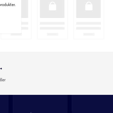
produkter.
dler