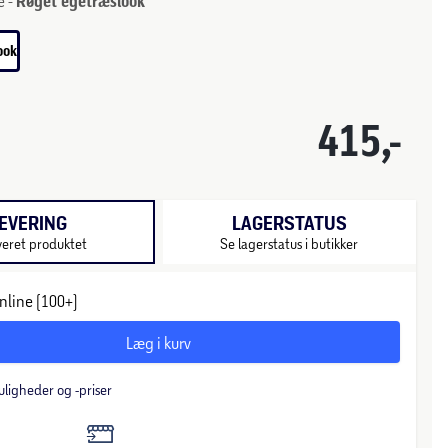
e -
Røget egetræslook
ook
415,-
EVERING
LAGERSTATUS
veret produktet
Se lagerstatus i butikker
nline (100+)
Læg i kurv
uligheder og -priser