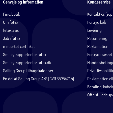
Genveje og information
Kundeservice
Find butik
Kontakt os (su
Om føtex
Fortryd køb
føtex avis
Levering
Job i føtex
Returnering
e-mærket certifikat
Reklamation
Smiley-rapporter for føtex
Fortrydelsesret
Smiley-rapporter for føtex.dk
Handelsbetinge
Salling Group tilbagekaldelser
Privatlivspolitik
En del af Salling Group A/S (CVR 35954716)
Reklamation ell
Betaling, købek
Ofte stillede s