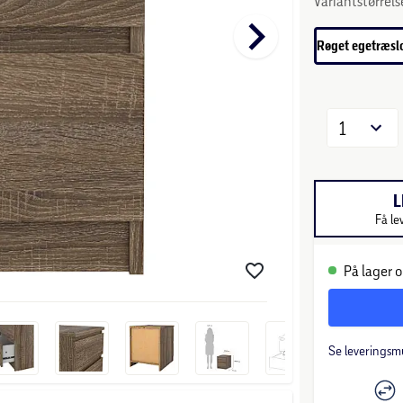
Variantstørrels
keyboard_arrow_right
Røget egetræsl
1
L
Få le
På lager o
Se leveringsm