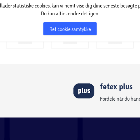
illader statistiske cookies, kan vi nemt vise dig dine seneste besøgte 
Du kan altid ændre det igen.
Ret cookie samtykke
føtex plus
g et moderne udtryk.
Fordele når du han