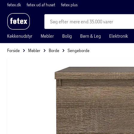
føtex.dk
føtex ud af huset
føtex plus
mere end 35.000 varer
Køkkenudstyr
Møbler
Bolig
Børn & Leg
Elektronik
Forside
Møbler
Borde
Sengeborde