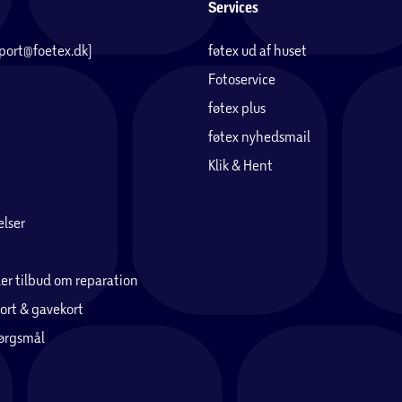
Services
pport@foetex.dk)
føtex ud af huset
Fotoservice
føtex plus
føtex nyhedsmail
Klik & Hent
lser
er tilbud om reparation
ort & gavekort
pørgsmål