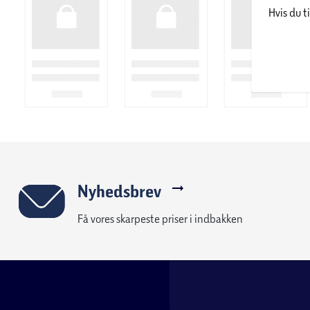
Hvis du t
Farve:
Røget egetræslook
Mål:
B: 40,4 x H: 49,5 x D: 50 cm
Antal skuffer:
2
Maksimal belastning skuffer:
5 kg
Maksimal belastning topplade:
25 kg
Nyhedsbrev
Et kompakt og funktionelt natbord med praktisk opbevaring o
Få vores skarpeste priser i indbakken