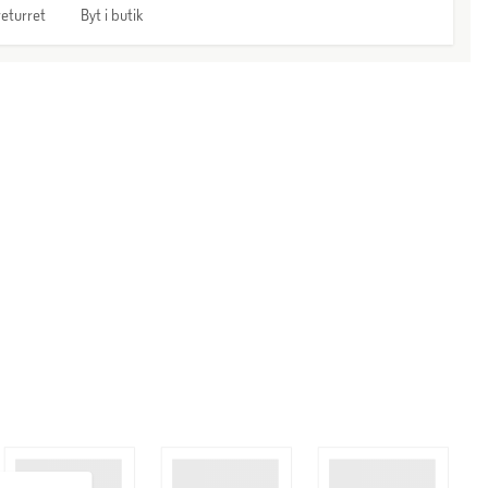
eturret
Byt i butik