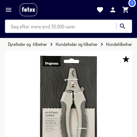
0
mere end 35.000 varer
Dyrefoder og -tilbehør
Hundefoder og tilbehør
Hundetilbehør