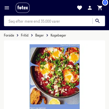
0
mere end 35.000 varer
Forside
Fritid
Bøger
Kogebøger