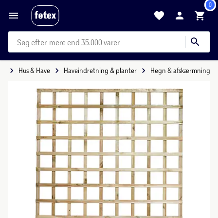
0
mere end 35.000 varer
de
Hus & Have
Haveindretning & planter
Hegn & afskærmning