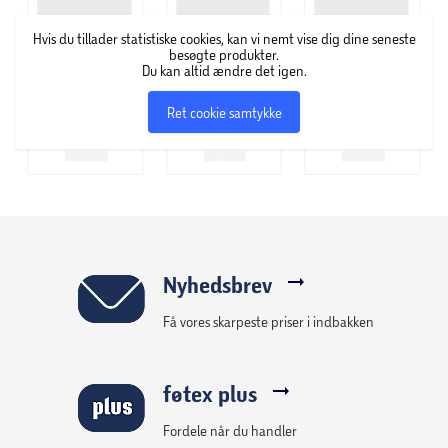
ad hegnet.
Hvis du tillader statistiske cookies, kan vi nemt vise dig dine seneste
Velegnet til både moderne og klassiske haver, hvor der
besøgte produkter.
Du kan altid ændre det igen.
ønskes en kombination af læ, privatliv og et grønt, levende
udtryk. For at bevare det flotte udseende og forlænge
Ret cookie samtykke
levetiden anbefales efterbehandling med træbeskyttelse.
Nyhedsbrev
Få vores skarpeste priser i indbakken
føtex plus
Fordele når du handler