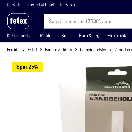
føtex.dk
føtex ud af huset
føtex plus
mere end 35.000 varer
Køkkenudstyr
Møbler
Bolig
Børn & Leg
Elektronik
Forside
Fritid
Familie & Udeliv
Campingudstyr
Vanddunk
Spar 
25%