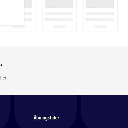
dler
Åbningstider