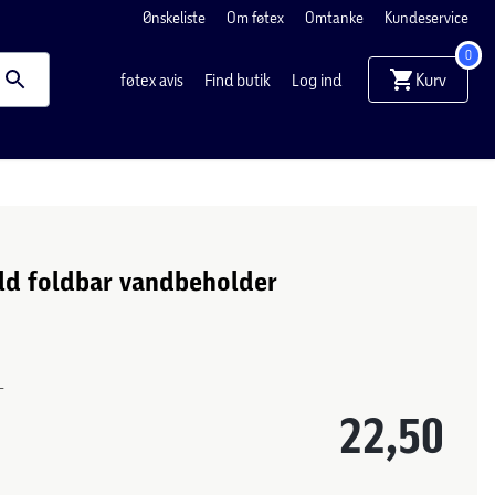
Ønskeliste
Om føtex
Omtanke
Kundeservice
0
Kurv
føtex avis
Find butik
Log ind
ld foldbar vandbeholder
-
22,50