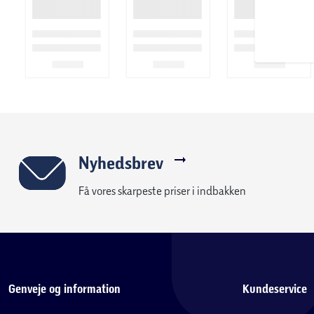
Taphane for kontrolleret vandstrøm
Velegnet til camping, festival og outdoor brug
Nyhedsbrev
Få vores skarpeste priser i indbakken
Genveje og information
Kundeservice