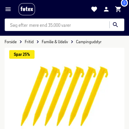
0
mere end 35.000 varer
Forside
Fritid
Familie & Udeliv
Campingudstyr
Spar 
25%