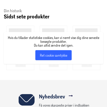
for en sikker fastgørelse.
Din historik
Sidst sete produkter
Specifikationer
Antal: 6 stk.
Længde: 15 cm
Hvis du tillader statistiske cookies, kan vi nemt vise dig dine seneste
besøgte produkter.
Du kan altid ændre det igen.
Materiale: robust plast
Ret cookie samtykke
Let og nem at håndtere
Velegnet til telt, læsejl og presenning
Nyhedsbrev
Få vores skarpeste priser i indbakken