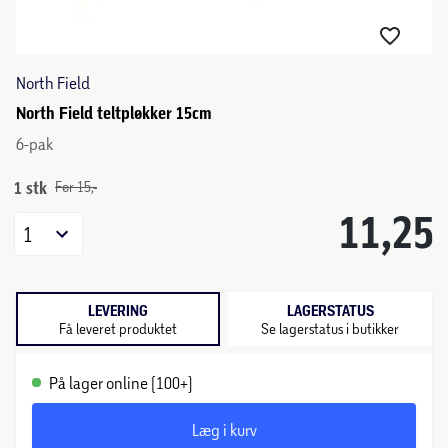
North Field
North Field teltpløkker 15cm
6-pak
1 stk
Før 15,-
11,25
1
LEVERING
LAGERSTATUS
Få leveret produktet
Se lagerstatus i butikker
På lager online (100+)
Læg i kurv