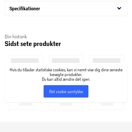
Eye Brow Stylist fra Catrice Cosmetics.
keyboard_arrow_down
Specifikationer
Om Catrice Cosmetics
Hos Catrice Cosmetics finder du et stort udvalg af
Din historik
Sidst sete produkter
skønhedsprodukter – lige fra foundation, pudder,
øjenskygge og læbestift til neglelak i alverdens farver,
hudpleje, makeupbørster og andre accessories.
Hvis du tillader statistiske cookies, kan vi nemt vise dig dine seneste
besøgte produkter.
Du kan altid ændre det igen.
Ret cookie samtykke