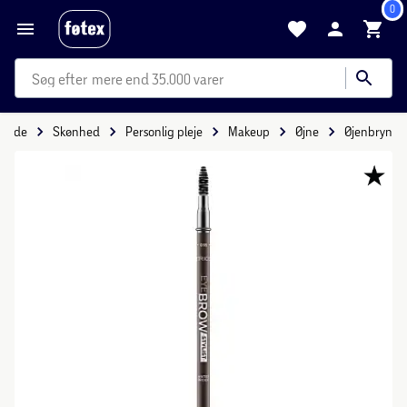
0
mere end 35.000 varer
rside
Skønhed
Personlig pleje
Makeup
Øjne
Øjenbryn