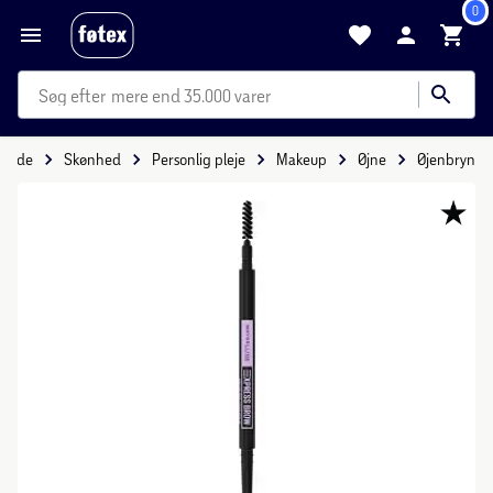
0
mere end 35.000 varer
rside
Skønhed
Personlig pleje
Makeup
Øjne
Øjenbryn