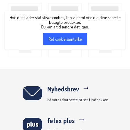
med en fin børste kunne fremhæve øjenvipper.
Eksperimentet blev startskuddet på Maybelline New York,
Hvis du tillader statistiske cookies, kan vi nemt vise dig dine seneste
som blev skiftet af Mabels bror, Tom Lyle Williams i 1917. I
besøgte produkter.
dag er Maybelline New York et af de førende makeup-
Du kan altid ændre det igen.
brands i over 120 lande i verden. New Yorker-filosofien er
Ret cookie samtykke
klar og enkel; Maybelline New York har fingeren på pulsen,
og deres produkter skal sætte nye aftryk – både i
hverdagen og til de store gallafester.
Nyhedsbrev
Få vores skarpeste priser i indbakken
føtex plus