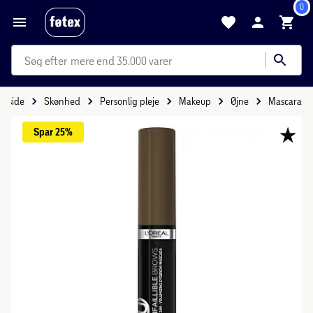
0
mere end 35.000 varer
orside
Skønhed
Personlig pleje
Makeup
Øjne
Mascara
Spar 
25%