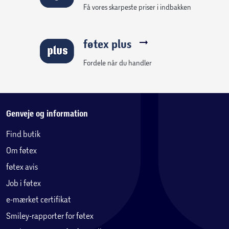
Få vores skarpeste priser i indbakken
føtex plus
Fordele når du handler
Genveje og information
Find butik
Om føtex
føtex avis
Job i føtex
e-mærket certifikat
Smiley-rapporter for føtex