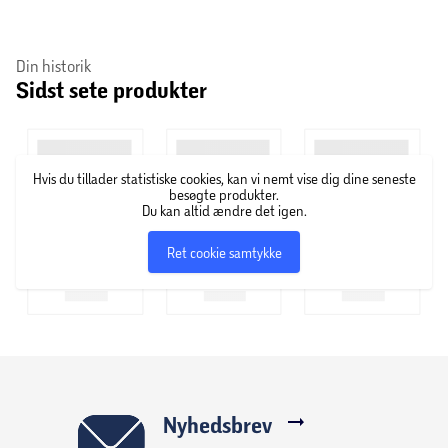
dig tryg, selv når du sveder eller er i kontakt med vand. Få
flotte og fyldige øjenbryn med denne mascara fra L'Oreal
Din historik
Paris.
Sidst sete produkter
Om L'Oreal Paris
L'Oréal Paris er et af verdens førende kosmetikmærker og
Hvis du tillader statistiske cookies, kan vi nemt vise dig dine seneste
har i over 100 år udviklet skønhedsprodukter til mænd og
besøgte produkter.
kvinder i alle aldre. Med et mål om at promovere
Du kan altid ændre det igen.
egenværdi og selvtillid er ordene ”Because you’re worth it”
Ret cookie samtykke
blevet tæt knyttet til brandet, som flittigt har brugt det
legendariske slogan i forskellige versioner siden 1971.
L'Oréal Paris tilbyder et komplet produktsortiment af
avancerede skønhedsprodukter med klinisk dokumenteret
effekt inden for hårfarve, hudpleje og makeup.
Nyhedsbrev