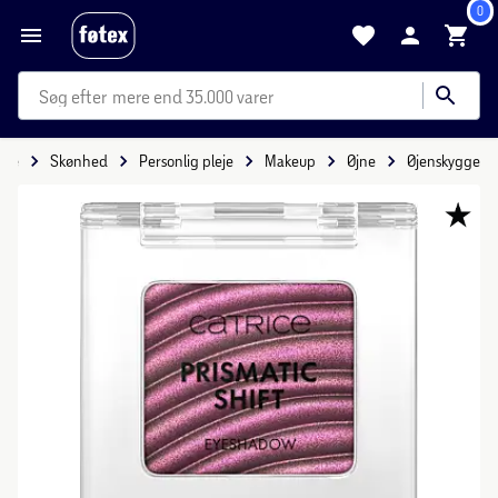
0
mere end 35.000 varer
ide
Skønhed
Personlig pleje
Makeup
Øjne
Øjenskygge