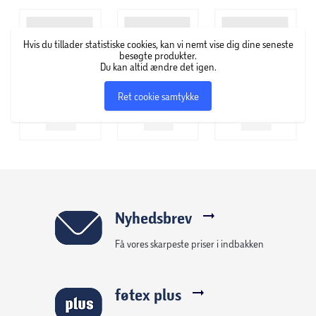
skønhedsprodukter – lige fra foundation, pudder,
øjenskygge og læbestift til neglelak i alverdens farver,
Hvis du tillader statistiske cookies, kan vi nemt vise dig dine seneste
hudpleje, makeupbørster og andre accessories.
besøgte produkter.
Du kan altid ændre det igen.
Ret cookie samtykke
Nyhedsbrev
Få vores skarpeste priser i indbakken
føtex plus