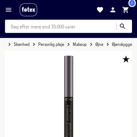
0
mere end 35.000 varer
ide
Skønhed
Personlig pleje
Makeup
Øjne
Øjenskygge