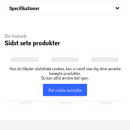
keyboard_arrow_down
Specifikationer
Om Catrice Cosmetics
Hos Catrice Cosmetics finder du et stort udvalg af
skønhedsprodukter – lige fra foundation, pudder,
Din historik
Sidst sete produkter
øjenskygge og læbestift til neglelak i alverdens farver,
hudpleje, makeupbørster og andre accessories.
Hvis du tillader statistiske cookies, kan vi nemt vise dig dine seneste
besøgte produkter.
Du kan altid ændre det igen.
Ret cookie samtykke