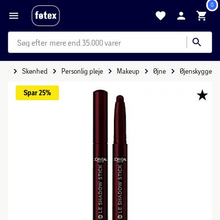
0
mere end 35.000 varer
ide
Skønhed
Personlig pleje
Makeup
Øjne
Øjenskygge
Spar 
25%