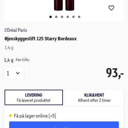
L'Oréal Paris
Øjenskyggestift 125 Starry Bordeaux
1.4 g
1,4 g
Før 124,-
93,-
1
LEVERING
KLIK&HENT
Få leveret produktet
Afhent efter 2 timer
Få på lager online (<5)