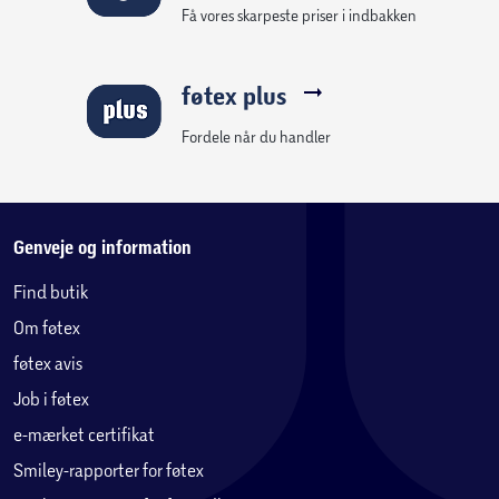
Få vores skarpeste priser i indbakken
føtex plus
Fordele når du handler
Genveje og information
Find butik
Om føtex
føtex avis
Job i føtex
e-mærket certifikat
Smiley-rapporter for føtex