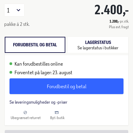
2.400,-
1
1.200,-
pr. stk.
pakke á 2 stk.
Plus evt. fragt
LAGERSTATUS
FORUDBESTIL OG BETAL
Se lagerstatus i butikker
Kan forudbestilles online
Forventet på lager: 23. august
Forudbestil og betal
Se leveringsmuligheder og -priser
Ubegrænset returret
Byt i butik