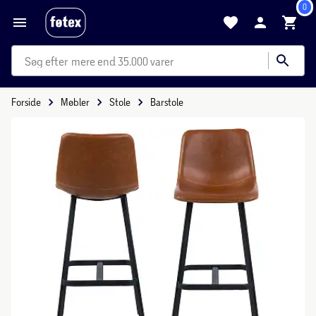
0
mere end 35.000 varer
Forside
Møbler
Stole
Barstole