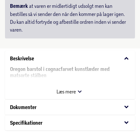
Bemærk
at varen er midlertidigt udsolgt men kan
bestilles så vi sender den når den kommer på lager igen.
Du kan altid fortryde og afbestille ordren inden vi sender
varen.
keyboard_arrow_down
Beskrivelse
Oregon barstol i cognacfarvet kunstlæder med
matsorte stålben
Oregon barstol kombinerer komfort og moderne design.
Læs mere
Det L-formede sæde er betrukket med sort kunstlæder og
har dekorative cremefarvede zigzag-syninger, som giver
keyboard_arrow_down
Dokumenter
stolen et karakterfuldt udtryk. Sammen med de matsorte
ru pulverlakeret stålben får barstolen et stilrent og
keyboard_arrow_down
Specifikationer
industrielt look.