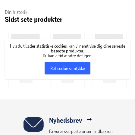
Specifikationer:
Din historik
Sidst sete produkter
Farve:
Cognac
Mål:
B: 46,5 x H: 103 x D: 50 cm
Hvis du tillader statistiske cookies, kan vi nemt vise dig dine seneste
Materiale sæde:
Polyurethan (skum) betrukket
besøgte produkter.
Du kan altid ændre det igen.
med kunstlæder
Ret cookie samtykke
Materiale ben:
Matsort ru pulverlakeret stål
Maksimal belastning:
110 kg
Nyhedsbrev
Få vores skarpeste priser i indbakken