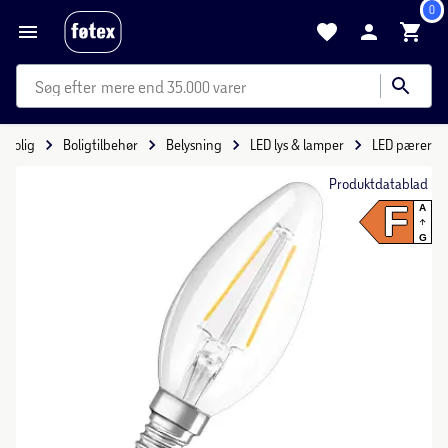
0
mere end 35.000 varer
Bolig
Boligtilbehør
Belysning
LED lys & lamper
LED pærer
Produktdatablad
F
A
G