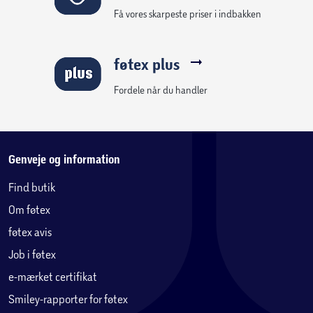
Få vores skarpeste priser i indbakken
føtex plus
Fordele når du handler
Genveje og information
Find butik
Om føtex
føtex avis
Job i føtex
e-mærket certifikat
Smiley-rapporter for føtex