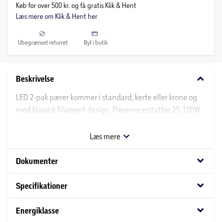
Køb for over 500 kr. og få gratis Klik & Hent
Læs mere om Klik & Hent her
Ubegrænset returret
Byt i butik
keyboard_arrow_down
Beskrivelse
LED 2-pak pærer kommer i standard, kerte eller krone og
med klassisk filament design. Pærerne erstatter 25-100W
og kommer med en høj levetid på op til 15000timer og 3
års garanti.
Læs mere
keyboard_arrow_down
Dokumenter
keyboard_arrow_down
Specifikationer
keyboard_arrow_down
Energiklasse