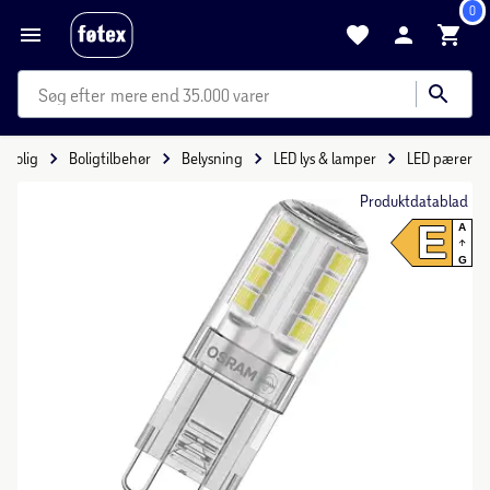
0
mere end 35.000 varer
Bolig
Boligtilbehør
Belysning
LED lys & lamper
LED pærer
Produktdatablad
E
A
G