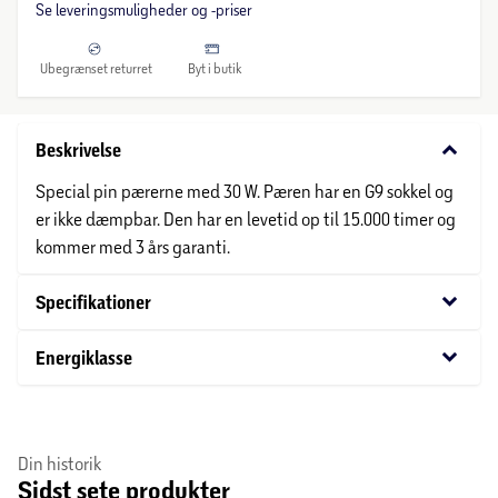
Se leveringsmuligheder og -priser
Ubegrænset returret
Byt i butik
keyboard_arrow_down
Beskrivelse
Special pin pærerne med 30 W. Pæren har en G9 sokkel og
er ikke dæmpbar. Den har en levetid op til 15.000 timer og
kommer med 3 års garanti.
keyboard_arrow_down
Specifikationer
keyboard_arrow_down
Energiklasse
Din historik
Sidst sete produkter