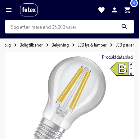
0
mere end 35.000 varer
Bolig
Boligtilbehør
Belysning
LED lys & lamper
LED pærer
Produktdatablad
B
A
G