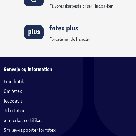
Få vores skarpeste priser i indbakken
føtex plus
Fordele når du handler
Genveje og information
Find butik
Om føtex
føtex avis
Job i føtex
e-mærket certifikat
Smiley-rapporter for føtex