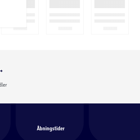
dler
Åbningstider