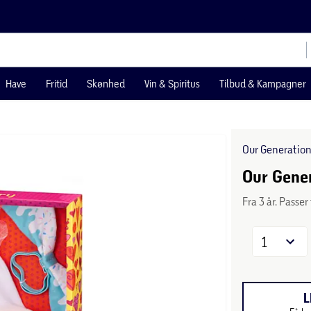
Have
Fritid
Skønhed
Vin & Spiritus
Tilbud & Kampagner
Our Generatio
Our Gener
Fra 3 år. Passe
1
L