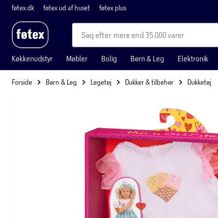
føtex.dk
føtex ud af huset
føtex plus
mere end 35.000 varer
Køkkenudstyr
Møbler
Bolig
Børn & Leg
Elektronik
Forside
Børn & Leg
Legetøj
Dukker & tilbehør
Dukketøj