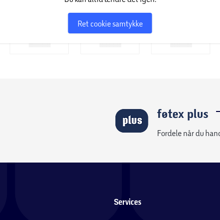
Ret cookie samtykke
føtex plus
Fordele når du han
Services