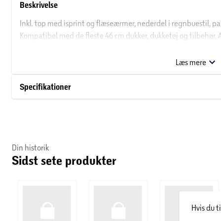
Beskrivelse
Inkl. top med isprint og flæseærmer, nederdel i regnbuestil, pa
Kompatibel med de fleste 46 cm dukker, dukketøj og tilbehør. 
dukketøjssæt er en fantastisk gave til børn i alderen 3+ (små 
unikke historier. Ekskl. dukke.
Læs mere
Specifikationer
Din historik
Sidst sete produkter
Hvis du t