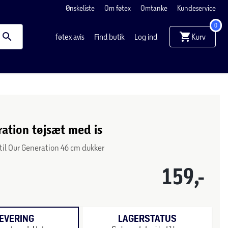
Ønskeliste
Om føtex
Omtanke
Kundeservice
0
Kurv
føtex avis
Find butik
Log ind
n
ation tøjsæt med is
r til Our Generation 46 cm dukker
159,-
EVERING
LAGERSTATUS