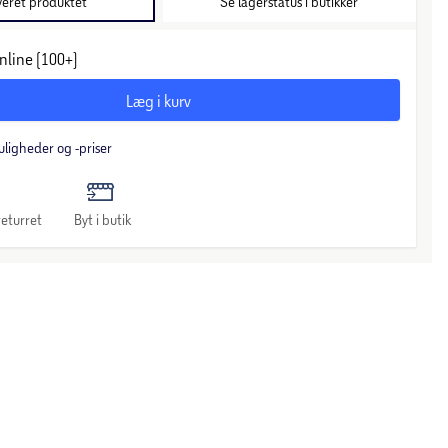
veret produktet
Se lagerstatus i butikker
nline (100+)
Læg i kurv
uligheder og -priser
eturret
Byt i butik