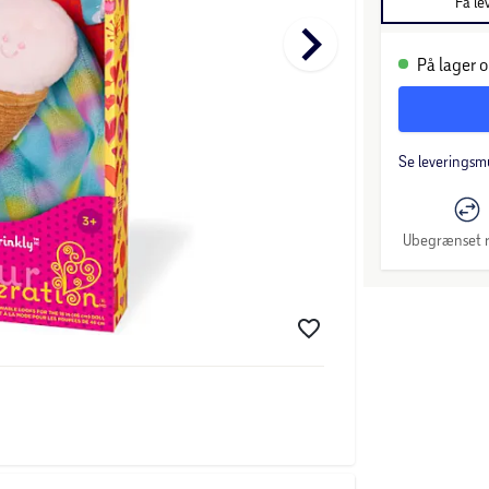
Få le
keyboard_arrow_right
På lager o
Se leveringsm
Ubegrænset r