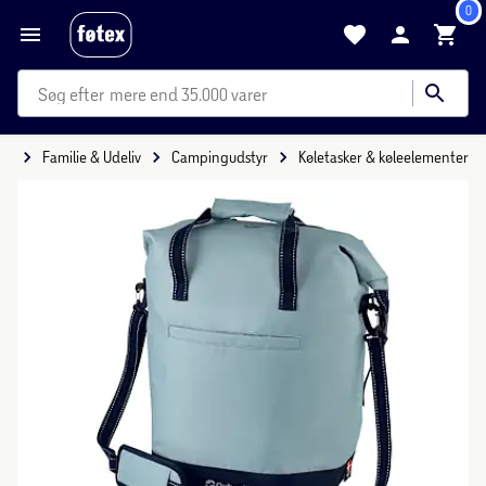
0
mere end 35.000 varer
tid
Familie & Udeliv
Campingudstyr
Køletasker & køleelementer