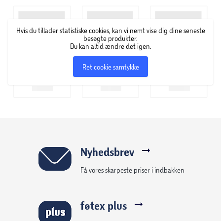
Holder indhold koldt i op til 9 timer
Hvis du tillader statistiske cookies, kan vi nemt vise dig dine seneste
Rullelukning for fleksibel åbning
besøgte produkter.
Du kan altid ændre det igen.
Justerbar skulderrem
Ret cookie samtykke
Vandafvisende indvendig foring
Egnet til transport af mad og drikke
Velegnet til udendørs brug
Nyhedsbrev
Få vores skarpeste priser i indbakken
føtex plus