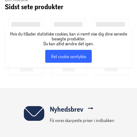
Sidst sete produkter
Komplet forankringssæt
Hvis du tillader statistiske cookies, kan vi nemt vise dig dine seneste
besøgte produkter.
Du kan altid ændre det igen.
Ret cookie samtykke
Nyhedsbrev
Få vores skarpeste priser i indbakken