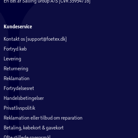
En del af Salling Group A/S (CVR 35954716)
Kundeservice
Kontakt os (support@foetex.dk)
Fortryd køb
Levering
Returnering
Reklamation
Fortrydelsesret
Handelsbetingelser
Privatlivspolitik
Reklamation eller tilbud om reparation
Betaling, købekort & gavekort
Ofte stillede spørgsmål