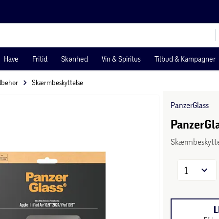
Have
Fritid
Skønhed
Vin & Spiritus
Tilbud & Kampagner
ilbehør
Skærmbeskyttelse
PanzerGlass
PanzerGla
Skærmbeskyttel
1
L