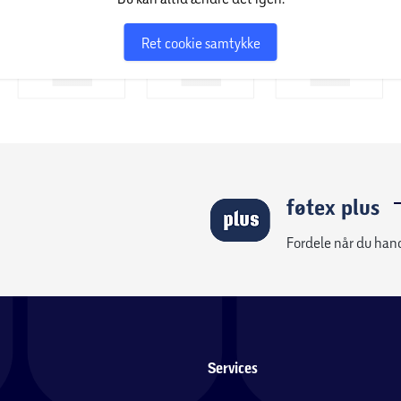
Ret cookie samtykke
føtex plus
Fordele når du han
Services