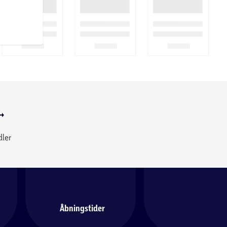
dler
Åbningstider