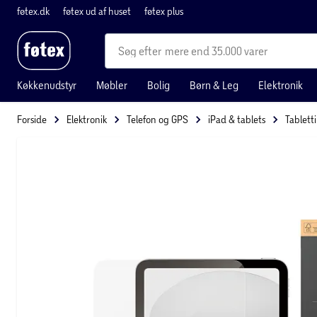
føtex.dk
føtex ud af huset
føtex plus
mere end 35.000 varer
Køkkenudstyr
Møbler
Bolig
Børn & Leg
Elektronik
Forside
Elektronik
Telefon og GPS
iPad & tablets
Tablett