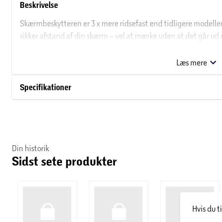
Beskrivelse
Skærmbeskytteren er 3 x mere ridsefast end tidligere modeller 
sikker afstand af din skærm – vel at mærke uden at det går ud 
Glasset har endda en smudsafvisende belægning, der reducere
Læs mere
Skærmbeskytteren kan forlænge levetiden på din telefon.
Specifikationer
Installationen er også legende let. For de fleste er ét forsøg nok
skærmbeskytteren sættes på igen og igen – helt op til 200 ga
inkluderet en trin-for-trin-guide og en QR-kode til vores sådan
Skærmbeskytteren har størrelsen “Ultra-Wide Fit”. Det betyder,
Din historik
Sidst sete produkter
med at den giver dig en krystalklar skærmoplevelse og efterlade
give din telefon 360-graders beskyttelse, kan du kombinere 
en PanzerGlass™ PicturePerfect kameralinsebeskytter.
Hvis du t