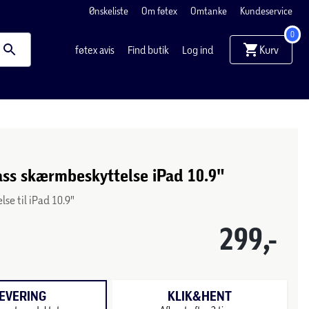
Ønskeliste
Om føtex
Omtanke
Kundeservice
0
Kurv
føtex avis
Find butik
Log ind
ss skærmbeskyttelse iPad 10.9"
se til iPad 10.9"
299,-
EVERING
KLIK&HENT