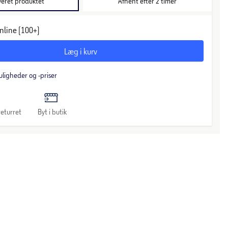
veret produktet
Afhent efter 2 timer
nline (100+)
Læg i kurv
uligheder og -priser
eturret
Byt i butik