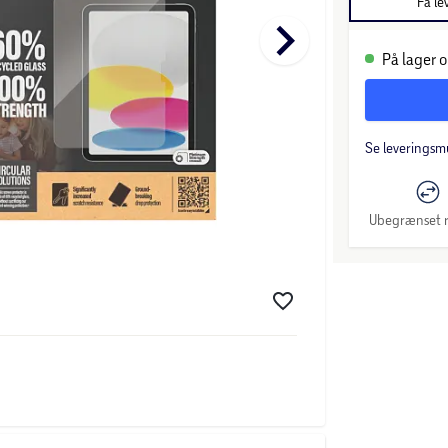
Få le
keyboard_arrow_right
På lager o
Se leveringsm
Ubegrænset r