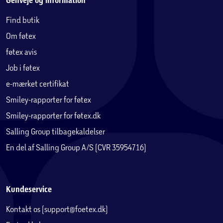
Genveje og information
Find butik
Om føtex
føtex avis
Job i føtex
e-mærket certifikat
Smiley-rapporter for føtex
Smiley-rapporter for føtex.dk
Salling Group tilbagekaldelser
En del af Salling Group A/S (CVR 35954716)
Kundeservice
Kontakt os (support@foetex.dk)