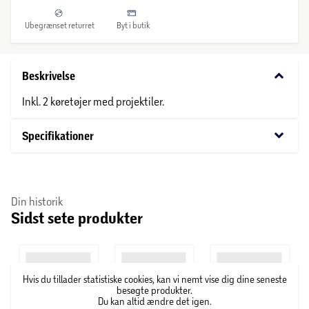
Ubegrænset returret
Byt i butik
keyboard_arrow_down
Beskrivelse
Inkl. 2 køretøjer med projektiler.
keyboard_arrow_down
Specifikationer
Din historik
Sidst sete produkter
Hvis du tillader statistiske cookies, kan vi nemt vise dig dine seneste
besøgte produkter.
Du kan altid ændre det igen.