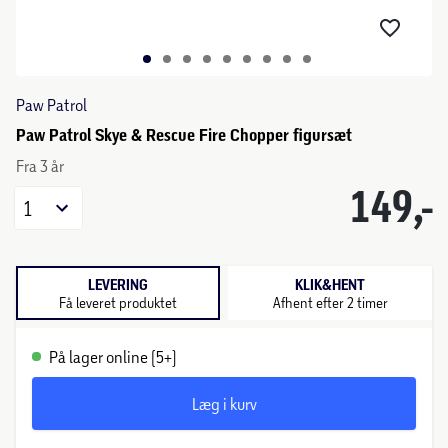
Paw Patrol
Paw Patrol Skye & Rescue Fire Chopper figursæt
Fra 3 år
149,-
1
LEVERING
KLIK&HENT
Få leveret produktet
Afhent efter 2 timer
På lager online (5+)
Læg i kurv