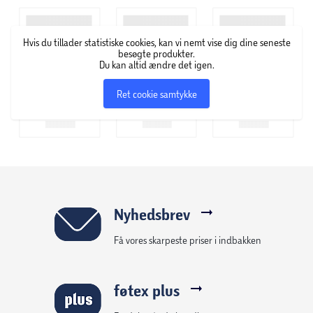
Truck og seks forskellige Fire Rescue-figurer og -køretøjer
for endnu mere sjov – så stopper spændingen aldrig.
Hvis du tillader statistiske cookies, kan vi nemt vise dig dine seneste
(sælges separat)
besøgte produkter.
Du kan altid ændre det igen.
Ret cookie samtykke
Nyhedsbrev
Få vores skarpeste priser i indbakken
føtex plus