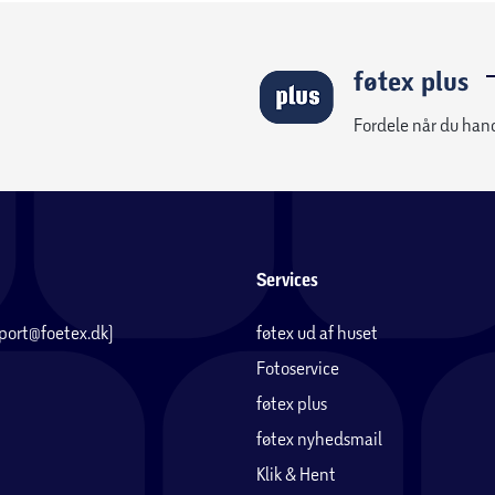
føtex plus
Fordele når du han
Services
pport@foetex.dk)
føtex ud af huset
Fotoservice
føtex plus
føtex nyhedsmail
Klik & Hent