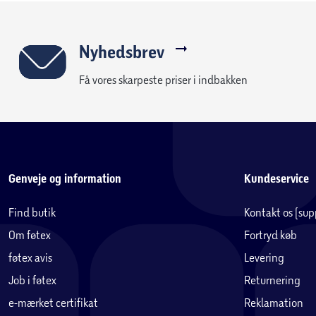
Nyhedsbrev
Få vores skarpeste priser i indbakken
Genveje og information
Kundeservice
Find butik
Kontakt os (su
Om føtex
Fortryd køb
føtex avis
Levering
Job i føtex
Returnering
e-mærket certifikat
Reklamation