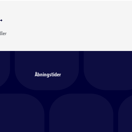
dler
Åbningstider