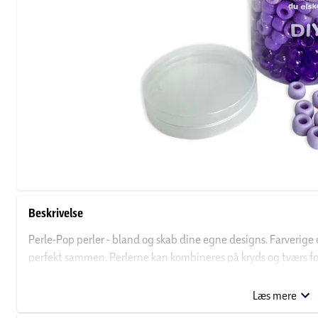
Beskrivelse
Perle-Pop perler - bland og skab dine egne designs. Farverige og
perfekt sammen. Perlerne kan kombineres på kryds og tværs fo
kreative perleprojekter.
Læs mere