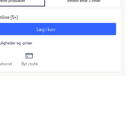
veret produktet
Afhent efter 2 timer
nline (5+)
Læg i kurv
uligheder og -priser
eturret
Byt i butik