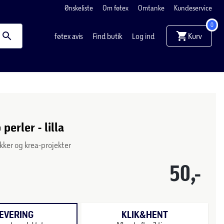
Ønskeliste
Om føtex
Omtanke
Kundeservice
0
Kurv
føtex avis
Find butik
Log ind
perler - lilla
mykker og krea-projekter
50,-
EVERING
KLIK&HENT