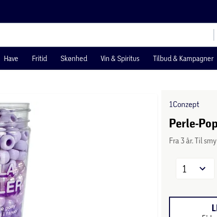
Have
Fritid
Skønhed
Vin & Spiritus
Tilbud & Kampagner
1Conzept
Perle-Pop 
Fra 3 år. Til s
1
L