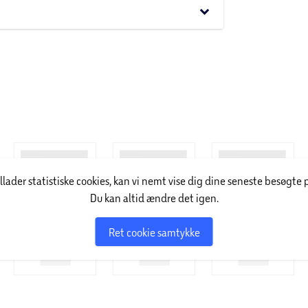
keyboard_arrow_down
illader statistiske cookies, kan vi nemt vise dig dine seneste besøgte 
Du kan altid ændre det igen.
Ret cookie samtykke