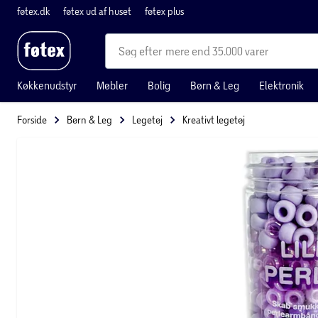
føtex.dk
føtex ud af huset
føtex plus
mere end 35.000 varer
Køkkenudstyr
Møbler
Bolig
Børn & Leg
Elektronik
Forside
Børn & Leg
Legetøj
Kreativt legetøj