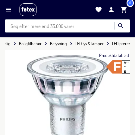
0
mere end 35.000 varer
Bolig
Boligtilbehør
Belysning
LED lys & lamper
LED pærer
Produktdatablad
F
A
++
E