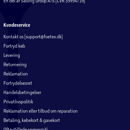
En del af Salling Group A/S (CVR 35954716)
Kundeservice
Kontakt os (support@foetex.dk)
Fortryd køb
Levering
Returnering
Reklamation
Fortrydelsesret
Handelsbetingelser
Privatlivspolitik
Reklamation eller tilbud om reparation
Betaling, købekort & gavekort
Ofte stillede spørgsmål